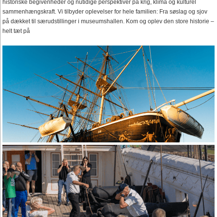
historiske begivenheder og nutidige perspektiver på krig, klima og kulturel
sammenhængskraft. Vi tilbyder oplevelser for hele familien: Fra søslag og sjov
på dækket til særudstillinger i museumshallen. Kom og oplev den store historie –
helt tæt på