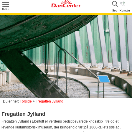
×
Menu
Søg
Kontakt
Søg
Tilbud
Destinationer
Inspiration
Info
Kontakt
Udlejning af sommerhus
Ejer
Du er her:
Forside
>
Fregatten Jylland
Fregatten Jylland
Fregatten Jylland i Ebeltoft er verdens bedst bevarede krigsskib i tre og et
levende kulturhistorisk museum, der bringer dig tæt på 1800-tallets søslag,