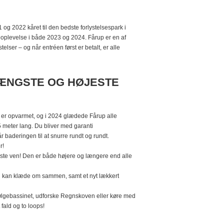
og 2022 kåret til den bedste forlystelsespark i
oplevelse i både 2023 og 2024. Fårup er en af
elser – og når entréen først er betalt, er alle
ÆNGSTE OG HØJESTE
t er opvarmet, og i 2024 glædede Fårup alle
 meter lang. Du bliver med garanti
 baderingen til at snurre rundt og rundt.
r!
dste ven! Den er både højere og længere end alle
en kan klæde om sammen, samt et nyt lækkert
i Bølgebassinet, udforske Regnskoven eller køre med
ald og to loops!