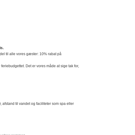
is.
l til alle vores gæster: 10% rabat på
 feriebudgettet. Det er vores måde at sige tak for,
fstand til vandet og faciliteter som spa eller