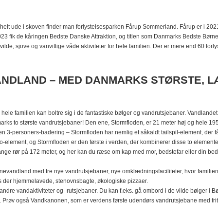
helt ude i skoven finder man forlystelsesparken Fårup Sommerland. Fårup er i 2021 
3 fik de kåringen Bedste Danske Attraktion, og titlen som Danmarks Bedste Børne
lde, sjove og vanvittige våde aktiviteter for hele familien. Der er mere end 60 forlyst
NDLAND – MED DANMARKS STØRSTE, L
 hele familien kan boltre sig i de fantastiske bølger og vandrutsjebaner. Vandlande
ks to største vandrutsjebaner! Den ene, Stormfloden, er 21 meter høj og hele 195
n 3-personers-badering – Stormfloden har nemlig et såkaldt tailspil-element, der får
element, og Stormfloden er den første i verden, der kombinerer disse to elemente
ange rør på 172 meter, og her kan du ræse om kap med mor, bedstefar eller din be
ørnevandland med tre nye vandrutsjebaner, nye omklædningsfaciliteter, hvor famili
s der hjemmelavede, stenovnsbagte, økologiske pizzaer.
 andre vandaktiviteter og -rutsjebaner. Du kan f.eks. gå ombord i de vilde bølger 
Prøv også Vandkanonen, som er verdens første udendørs vandrutsjebane med frit f