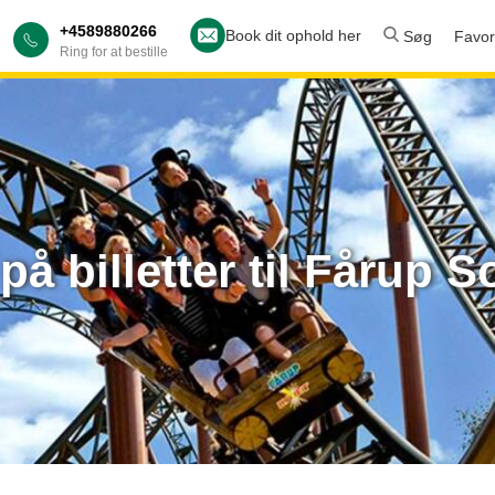
+4589880266
Book dit ophold her
Søg
Favori
Ring for at bestille
på billetter til Fårup