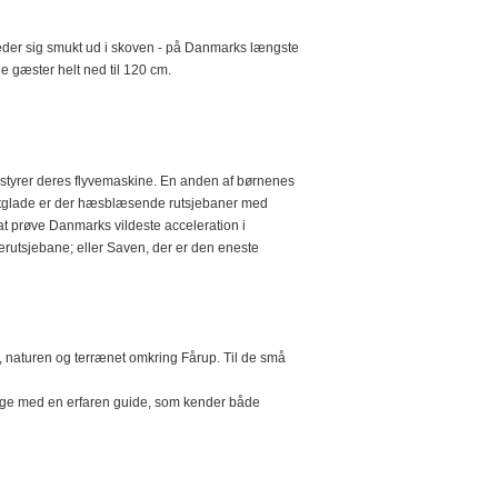
breder sig smukt ud i skoven - på Danmarks længste
e gæster helt ned til 120 cm.
 styrer deres flyvemaskine. En anden af børnenes
g fartglade er der hæsblæsende rutsjebaner med
t prøve Danmarks vildeste acceleration i
rærutsjebane; eller Saven, der er den eneste
, naturen og terrænet omkring Fårup. Til de små
i følge med en erfaren guide, som kender både