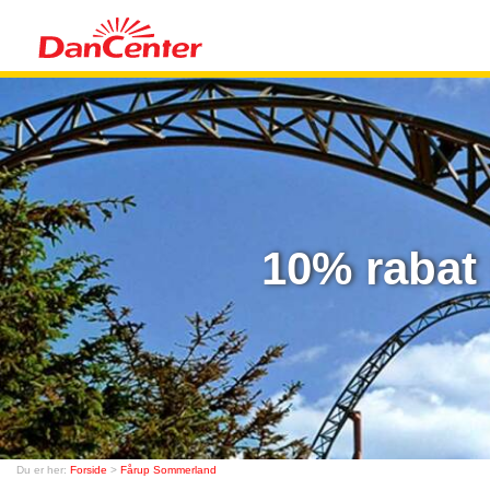
10% rabat 
Du er her:
Forside
>
Fårup Sommerland