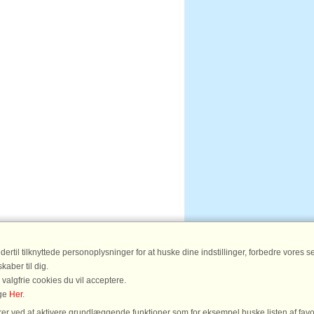
til tilknyttede personoplysninger for at huske dine indstillinger, forbedre vores serv
aber til dig.
 valgfrie cookies du vil acceptere.
age
Her
.
r ved at aktivere grundlæggende funktioner som for eksempel huske listen af favo