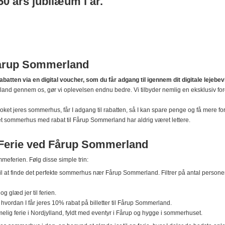
0 års jubilæum i år.
 Fårup Sommerland
batten via en digital voucher, som du får adgang til igennem dit digitale lejebev
d gennem os, gør vi oplevelsen endnu bedre. Vi tilbyder nemlig en eksklusiv forde
booket jeres sommerhus, får I adgang til rabatten, så I kan spare penge og få mere for
 et sommerhus med rabat til Fårup Sommerland har aldrig været lettere.
 Ferie ved Fårup Sommerland
eferien. Følg disse simple trin:
l at finde det perfekte sommerhus nær Fårup Sommerland. Filtrer på antal personer, a
 glæd jer til ferien.
 hvordan I får jeres 10% rabat på billetter til Fårup Sommerland.
lig ferie i Nordjylland, fyldt med eventyr i Fårup og hygge i sommerhuset.