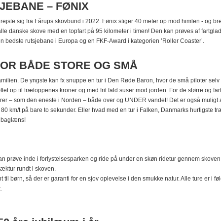
JEBANE – FØNIX
 rejste sig fra Fårups skovbund i 2022. Fønix stiger 40 meter op mod himlen - og 
 alle danske skove med en topfart på 95 kilometer i timen! Den kan prøves af fartglad
 den bedste rutsjebane i Europa og en FKF-Award i kategorien ’Roller Coaster’.
FOR BÅDE STORE OG SMÅ
milien. De yngste kan fx snuppe en tur i Den Røde Baron, hvor de små piloter selv
 løftet op til trætoppenes kroner og med frit fald suser mod jorden. For de større o
kører – som den eneste i Norden – både over og UNDER vandet! Det er også muligt a
til 80 km/t på bare to sekunder. Eller hvad med en tur i Falken, Danmarks hurtigste t
g baglæns!
n prøve inde i forlystelsesparken og ride på under en skøn ridetur gennem skoven
æktur rundt i skoven.
t til børn, så der er garanti for en sjov oplevelse i den smukke natur. Alle ture er 
.