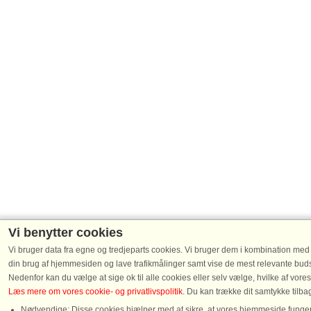
Vi benytter cookies
Vi bruger data fra egne og tredjeparts cookies. Vi bruger dem i kombination med der
din brug af hjemmesiden og lave trafikmålinger samt vise de mest relevante budsk
Nedenfor kan du vælge at sige ok til alle cookies eller selv vælge, hvilke af vores
Læs mere om vores cookie- og privatlivspolitik
. Du kan trække dit samtykke tilb
Nødvendige: Disse cookies hjælper med at sikre, at vores hjemmeside fungere