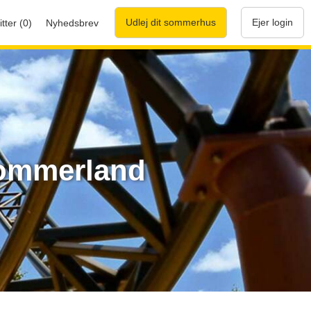
Udlej dit sommerhus
Ejer login
tter (0)
Nyhedsbrev
 Sommerland