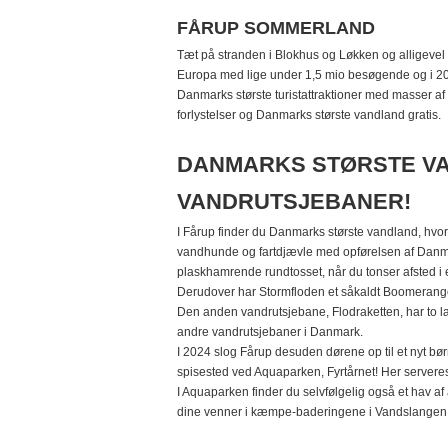
FÅRUP SOMMERLAND
Tæt på stranden i Blokhus og Løkken og alligevel 
Europa med lige under 1,5 mio besøgende og i 202
Danmarks største turistattraktioner med masser af vi
forlystelser og Danmarks største vandland gratis.
DANMARKS STØRSTE VA
VANDRUTSJEBANER!
I Fårup finder du Danmarks største vandland, hvor
vandhunde og fartdjævle med opførelsen af Danmar
plaskhamrende rundtosset, når du tonser afsted i e
Derudover har Stormfloden et såkaldt Boomerango-
Den anden vandrutsjebane, Flodraketten, har to l
andre vandrutsjebaner i Danmark.
I 2024 slog Fårup desuden dørene op til et nyt b
spisested ved Aquaparken, Fyrtårnet! Her servere
I Aquaparken finder du selvfølgelig også et hav af
dine venner i kæmpe-baderingene i Vandslangen. 