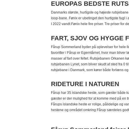
EUROPAS BEDSTE RUTS
Danmarks største, hurtigste og højeste rutsjebane
loop-bane. Fønix er ubetinget den hurtigste fugl i
I 2022 vandt Fønix hele fire priser. Tre priser for
FART, SJOV OG HYGGE 
Fårup Sommerland byder på oplevelser for hele fa
favoritter i Fårup er Egerntårnet, hvor man bliver
masser af fart over feltet. Rutsjebanen Orkanen 
rutsjebanen Lynet, som bliver skudt af sted fra 0 
rutsjebane i Danmark, som kører både forlæns o
RIDETURE I NATUREN
Fårup har 35 islandske heste, som gæster både ka
gæster er der mulighed for at komme med på en tr
Fårups islandske heste er rolige, pålidelige og van
hestene og området omkring Fårup særdeles godt