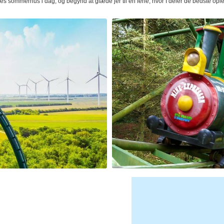
jeres sommerhus i dag, og begynd at glæde jer til en ferie, hvor I deler de bedste o