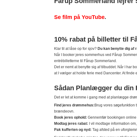
Fårup Sommerland fejrer 5
Se film på YouTube
.
10% rabat på billetter til
Klar til at låse op for sjov?
Du kan benytte dig af ra
Når I booker jeres sommerhus ved Fårup Sommerlan
entrébilletterne til Fårup Sommerland.
Det er nemt at benytte sig af tilbuddet. Når I har 
at I vælger at holde ferie med Dancenter. At finde
Sådan Planlægger du din
Det er let at komme i gang med at planlægge drømm
Find jeres drømmehus:
Brug vores søgefunktion ti
brændeovn.
Book jeres ophold:
Gennemfør bookingen online og
Modtag jeres rabat:
I vil modtage information om,
Pak kufferten og nyd:
Tag afsted på en uforglemme