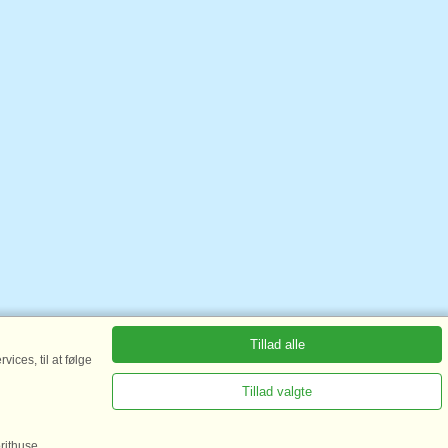
Tillad alle
ices, til at følge
Tillad valgte
rithuse.