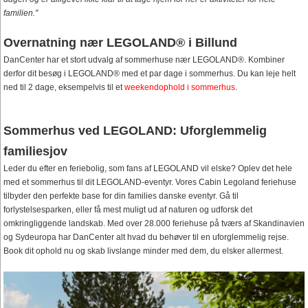
familien."
Overnatning nær LEGOLAND® i Billund
DanCenter har et stort udvalg af sommerhuse nær LEGOLAND®. Kombiner
derfor dit besøg i LEGOLAND® med et par dage i sommerhus. Du kan leje helt
ned til 2 dage, eksempelvis til et
weekendophold i sommerhus
.
Sommerhus ved LEGOLAND: Uforglemmelig
familiesjov
Leder du efter en feriebolig, som fans af LEGOLAND vil elske? Oplev det hele
med et sommerhus til dit LEGOLAND-eventyr. Vores Cabin Legoland feriehuse
tilbyder den perfekte base for din families danske eventyr. Gå til
forlystelsesparken, eller få mest muligt ud af naturen og udforsk det
omkringliggende landskab. Med over 28.000 feriehuse på tværs af Skandinavien
og Sydeuropa har DanCenter alt hvad du behøver til en uforglemmelig rejse.
Book dit ophold nu og skab livslange minder med dem, du elsker allermest.