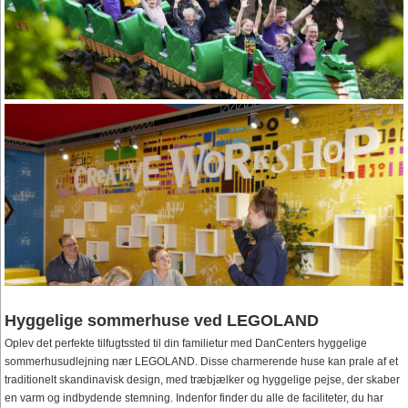
Hyggelige sommerhuse ved LEGOLAND
Oplev det perfekte tilfugtssted til din familietur med DanCenters hyggelige
sommerhusudlejning nær LEGOLAND. Disse charmerende huse kan prale af et
traditionelt skandinavisk design, med træbjælker og hyggelige pejse, der skaber
en varm og indbydende stemning. Indenfor finder du alle de faciliteter, du har