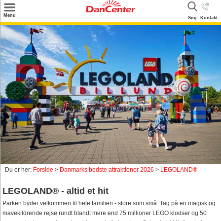
×
Menu
Søg
Kontakt
Søg
Tilbud
Destinationer
Inspiration
Info
Kontakt
Udlejning af sommerhus
Ejer
Du er her:
Forside
>
Danmarks bedste attraktioner 2026
>
LEGOLAND®
LEGOLAND® - altid et hit
Parken byder velkommen til hele familien - store som små. Tag på en magisk og
mavekildrende rejse rundt blandt mere end 75 millioner LEGO klodser og 50