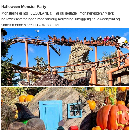
Halloween Monster Party
Monstrene er løs i LEGOLAND®! Tør du deltage i monsterfesten? Mærk
halloweenstemningen med farverig belysning, uhyggelig halloweenpynt og
skræmmende store LEGO® modeller.