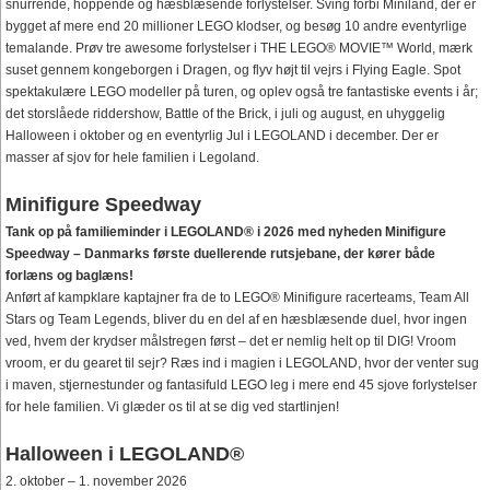
snurrende, hoppende og hæsblæsende forlystelser. Sving forbi Miniland, der er
bygget af mere end 20 millioner LEGO klodser, og besøg 10 andre eventyrlige
temalande. Prøv tre awesome forlystelser i THE LEGO® MOVIE™ World, mærk
suset gennem kongeborgen i Dragen, og flyv højt til vejrs i Flying Eagle. Spot
spektakulære LEGO modeller på turen, og oplev også tre fantastiske events i år;
det storslåede riddershow, Battle of the Brick, i juli og august, en uhyggelig
Halloween i oktober og en eventyrlig Jul i LEGOLAND i december. Der er
masser af sjov for hele familien i Legoland.
Minifigure Speedway
Tank op på familieminder i LEGOLAND® i 2026 med nyheden Minifigure
Speedway – Danmarks første duellerende rutsjebane, der kører både
forlæns og baglæns!
Anført af kampklare kaptajner fra de to LEGO® Minifigure racerteams, Team All
Stars og Team Legends, bliver du en del af en hæsblæsende duel, hvor ingen
ved, hvem der krydser målstregen først – det er nemlig helt op til DIG! Vroom
vroom, er du gearet til sejr? Ræs ind i magien i LEGOLAND, hvor der venter sug
i maven, stjernestunder og fantasifuld LEGO leg i mere end 45 sjove forlystelser
for hele familien. Vi glæder os til at se dig ved startlinjen!
Halloween i LEGOLAND®
2. oktober – 1. november 2026