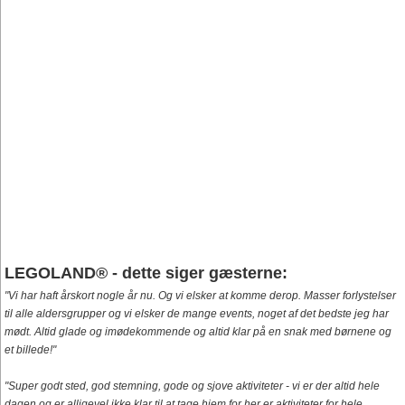
LEGOLAND® - dette siger gæsterne:
"Vi har haft årskort nogle år nu. Og vi elsker at komme derop. Masser forlystelser
til alle aldersgrupper og vi elsker de mange events, noget af det bedste jeg har
mødt. Altid glade og imødekommende og altid klar på en snak med børnene og
et billede!"
"Super godt sted, god stemning, gode og sjove aktiviteter - vi er der altid hele
dagen og er alligevel ikke klar til at tage hjem for her er aktiviteter for hele