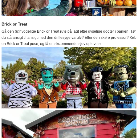
Brick or Treat
Gå den (u)hyggelige Brick or Treat rute på jagt efter gyselige godter i parken. Tør
du stå ansigt til ansigt med den drillesyge varulv? Eller den skøre professor? Køb
en Brick or Treat pose, og få en skræmmende sjov oplevelse.