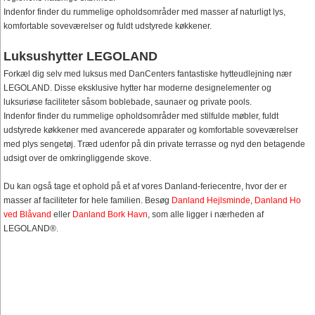
Indenfor finder du rummelige opholdsområder med masser af naturligt lys,
komfortable soveværelser og fuldt udstyrede køkkener.
Luksushytter LEGOLAND
Forkæl dig selv med luksus med DanCenters fantastiske hytteudlejning nær
LEGOLAND. Disse eksklusive hytter har moderne designelementer og
luksuriøse faciliteter såsom boblebade, saunaer og private pools.
Indenfor finder du rummelige opholdsområder med stilfulde møbler, fuldt
udstyrede køkkener med avancerede apparater og komfortable soveværelser
med plys sengetøj. Træd udenfor på din private terrasse og nyd den betagende
udsigt over de omkringliggende skove.
Du kan også tage et ophold på et af vores Danland-feriecentre, hvor der er
masser af faciliteter for hele familien. Besøg
Danland Hejlsminde
,
Danland Ho
ved Blåvand
eller
Danland Bork Havn
, som alle ligger i nærheden af
LEGOLAND®.