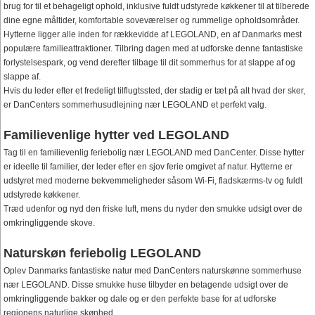
brug for til et behageligt ophold, inklusive fuldt udstyrede køkkener til at tilberede
dine egne måltider, komfortable soveværelser og rummelige opholdsområder.
Hytterne ligger alle inden for rækkevidde af LEGOLAND, en af Danmarks mest
populære familieattraktioner. Tilbring dagen med at udforske denne fantastiske
forlystelsespark, og vend derefter tilbage til dit sommerhus for at slappe af og
slappe af.
Hvis du leder efter et fredeligt tilflugtssted, der stadig er tæt på alt hvad der sker,
er DanCenters sommerhusudlejning nær LEGOLAND et perfekt valg.
Familievenlige hytter ved LEGOLAND
Tag til en familievenlig feriebolig nær LEGOLAND med DanCenter. Disse hytter
er ideelle til familier, der leder efter en sjov ferie omgivet af natur. Hytterne er
udstyret med moderne bekvemmeligheder såsom Wi-Fi, fladskærms-tv og fuldt
udstyrede køkkener.
Træd udenfor og nyd den friske luft, mens du nyder den smukke udsigt over de
omkringliggende skove.
Naturskøn feriebolig LEGOLAND
Oplev Danmarks fantastiske natur med DanCenters naturskønne sommerhuse
nær LEGOLAND. Disse smukke huse tilbyder en betagende udsigt over de
omkringliggende bakker og dale og er den perfekte base for at udforske
regionens naturlige skønhed.