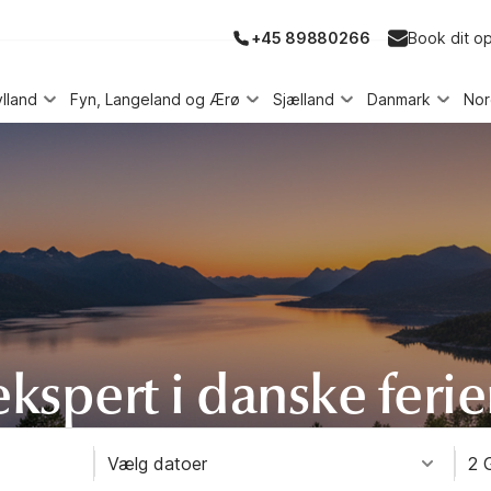
+45 89880266
Book dit o
ylland
Fyn, Langeland og Ærø
Sjælland
Danmark
No
ekspert i danske ferie
Vælg datoer
2 