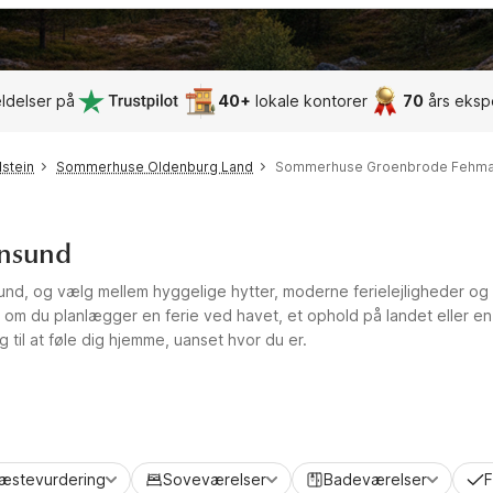
ldelser på
40+
lokale kontorer
70
års eksp
stein
Sommerhuse Oldenburg Land
Sommerhuse Groenbrode Fehma
nsund
und, og vælg mellem hyggelige hytter, moderne ferielejligheder og 
set om du planlægger en ferie ved havet, et ophold på landet eller e
g til at føle dig hjemme, uanset hvor du er.
æstevurdering
Soveværelser
Badeværelser
F