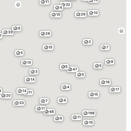
11
32
4
10
26
10
9
33
26
1
2
7
15
5
8
10
5
5
47
3
5
14
16
4
17
14
3
11
15
20
4
7
33
11
48
198
11
9
15