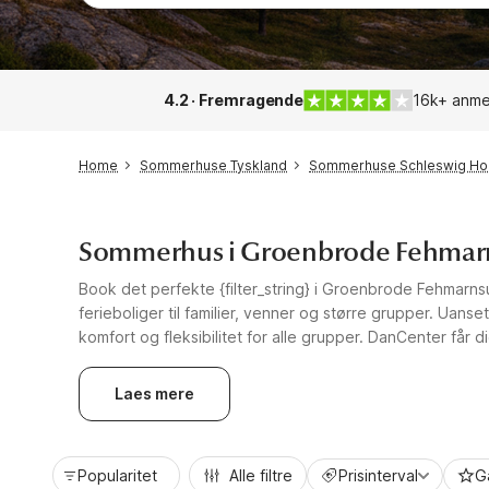
4.2 · Fremragende
16k+ anme
Home
Sommerhuse Tyskland
Sommerhuse Schleswig Hol
Sommerhus i Groenbrode Fehmar
Book det perfekte {filter_string} i Groenbrode Fehmarns
ferieboliger til familier, venner og større grupper. Uan
komfort og fleksibilitet for alle grupper. DanCenter får di
Laes mere
Popularitet
Alle filtre
Prisinterval
G