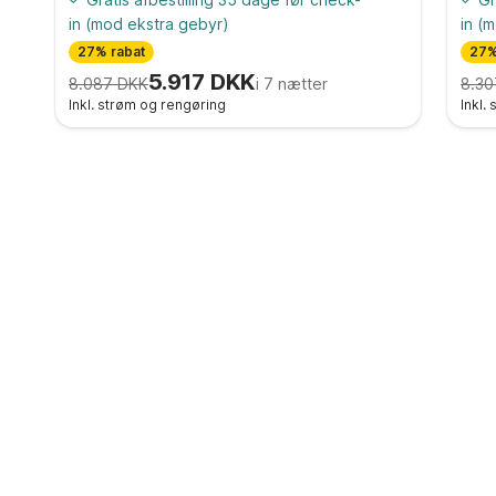
in
(mod ekstra gebyr)
in
(m
27% rabat
27%
5.917 DKK
8.087 DKK
i 7 nætter
8.30
Inkl. strøm og rengøring
Inkl.