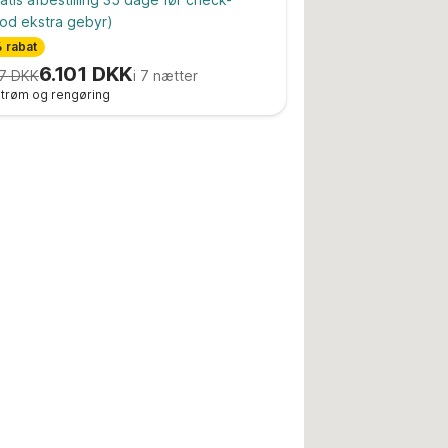
od ekstra gebyr)
 rabat
6.101 DKK
7 DKK
i 7 nætter
 strøm og rengøring