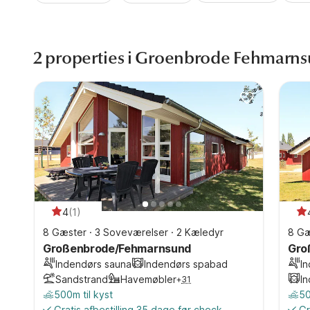
2 properties i Groenbrode Fehmarns
4
(
1
)
8 Gæster
·
3 Soveværelser
·
2 Kæledyr
8 Gæ
Großenbrode/Fehmarnsund
Gro
Indendørs sauna
Indendørs spabad
I
Sandstrand
Havemøbler
I
+
31
500m til kyst
50
Gratis afbestilling 35 dage før check-
Gr