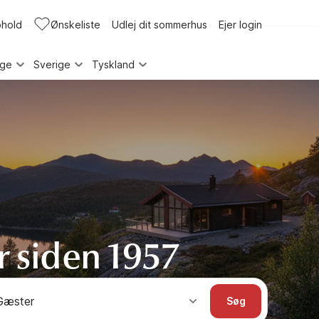
phold
Ønskeliste
Udlej dit sommerhus
Ejer login
rge
Sverige
Tyskland
r siden 1957
Gæster
Søg