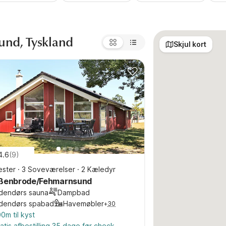
und, Tyskland
Skjul kort
4.6
(
9
)
ster
·
3 Soveværelser
·
2 Kæledyr
ßenbrode/Fehmarnsund
ndendørs sauna
Dampbad
ndendørs spabad
Havemøbler
+
30
0m til kyst
atis afbestilling 35 dage før check-