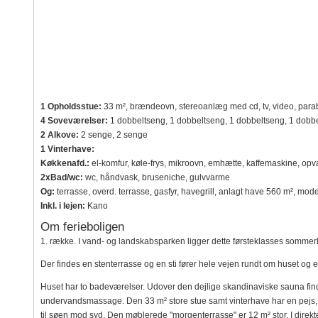
1 Opholdsstue:
33 m², brændeovn, stereoanlæg med cd, tv, video, parabo
4 Soveværelser:
1 dobbeltseng, 1 dobbeltseng, 1 dobbeltseng, 1 dobb
2 Alkove:
2 senge, 2 senge
1 Vinterhave:
Køkkenafd.:
el-komfur, køle-frys, mikroovn, emhætte, kaffemaskine, op
2xBad/wc:
wc, håndvask, bruseniche, gulvvarme
Og:
terrasse, overd. terrasse, gasfyr, havegrill, anlagt have 560 m², m
Inkl. i lejen:
Kano
Om ferieboligen
1. række. I vand- og landskabsparken ligger dette førsteklasses sommer
Der findes en stenterrasse og en sti fører hele vejen rundt om huset og 
Huset har to badeværelser. Udover den dejlige skandinaviske sauna find
undervandsmassage. Den 33 m² store stue samt vinterhave har en pejs, t
til søen mod syd. Den møblerede "morgenterrasse" er 12 m² stor. I direkt