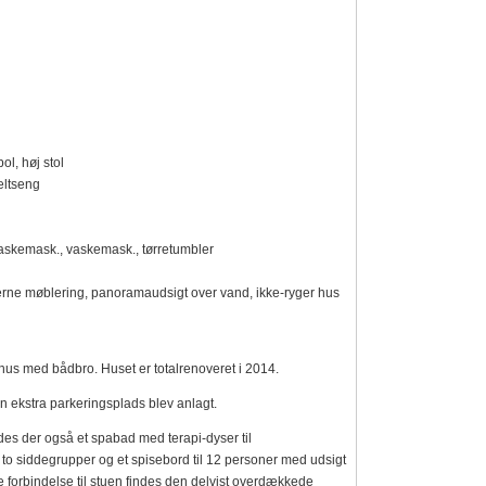
l, høj stol
eltseng
vaskemask., vaskemask., tørretumbler
oderne møblering, panoramaudsigt over vand, ikke-ryger hus
hus med bådbro. Huset er totalrenoveret i 2014.
en ekstra parkeringsplads blev anlagt.
es der også et spabad med terapi-dyser til
o siddegrupper og et spisebord til 12 personer med udsigt
e forbindelse til stuen findes den delvist overdækkede