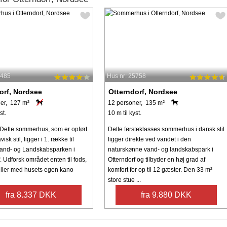
0485
Hus nr: 25758
orf, Nordsee
Otterndorf, Nordsee
er, 127 m²
12 personer, 135 m²
st.
10 m til kyst.
 Dette sommerhus, som er opført
Dette førsteklasses sommerhus i dansk stil
isk stil, ligger i 1. række til
ligger direkte ved vandet i den
Vand- og Landskabsparken i
naturskønne vand- og landskabspark i
. Udforsk området enten til fods,
Otterndorf og tilbyder en høj grad af
eller med husets egen kano
komfort for op til 12 gæster. Den 33 m²
store stue ...
fra 8.337 DKK
fra 9.880 DKK