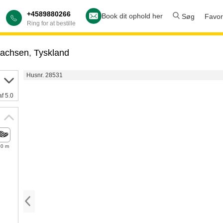
+4589880266
Book dit ophold her
Søg
Favori
Ring for at bestille
sachsen
,
Tyskland
Husnr. 28531
af 5.0
10 m