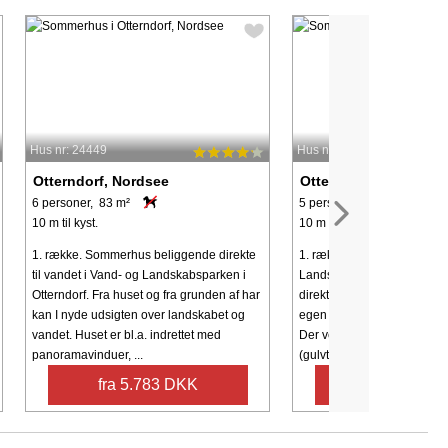
Hus nr: 24449
Hus nr: 26479
Otterndorf, Nordsee
Otterndorf, Nordsee
6 personer, 83 m²
5 personer, 83 m²
10 m til kyst.
10 m til kyst.
1. række. Sommerhus beliggende direkte
1. række. Luxuriøst sommer
til vandet i Vand- og Landskabsparken i
Landskabsparken i Otternd
Otterndorf. Fra huset og fra grunden af har
direkte ved ferskvandssø 
kan I nyde udsigten over landskabet og
egen kano (benyttelse på e
vandet. Huset er bl.a. indrettet med
Der venter jer en lys og in
panoramavinduer, ...
(gulvtæppe ...
fra 5.783 DKK
fra 5.783 