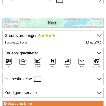
Kort
Gæstevurderinger
Baseret på 3 svar
4.7 ud af 5.0
Ferieboligfaciliteter
4
2
42m²
nej
nej
Inkl.
170 m
Husbeskrivelse
Yderligere service
Gratis annullering