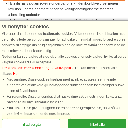
Hvis du har valgt en ikke-refunderbar pris, vil der ikke blive givet nogen
refusion. For refunderbare priser, se venligst betingelserne for gratis
afbestilling nedenfor:
Gratis annullering op til 35 dage før ankomst. Gældende for ankomst i
Vi benytter cookies
perioden 19/7-2026 til 1/1-2028
Se vilkår her
Vi bruger data fra egne og tredjeparts cookies. Vi bruger dem i kombination med
dertil tilknyttede personoplysninger for at huske dine indstillinger, forbedre vores
services, til at følge din brug af hjemmesiden og lave trafikmålinger samt vise de
Om området
mest relevante budskaber til dig.
Nedenfor kan du vælge at sige ok til alle cookies eller selv vælge, hvilke af vores
valgfrie cookies du vil acceptere.
Info & åbningstider
Læs mere om vores cookie- og privatlivspolitik
. Du kan trække dit samtykke
tilbage
Her
.
Inden ferien
Nødvendige: Disse cookies hjælper med at sikre, at vores hjemmeside
fungerer ved at aktivere grundlæggende funktioner som for eksempel huske
listen af favorithuse.
Funktionelle: Disse anvendes til at huske dine søgeindstillinger, f.eks. antal
personer, husdyr, ankomstdato o.lign.
Statistisk: Disse giver mulighed for en bedre brugeroplevelse, da vi så kan
Ring for at bestille
vide hvilke huse som er de mest interessante.
Markedsføring: Disse cookies gør det muligt for os og vores
Tillad valgte
Tillad alle
samarbejdspartnere at levere det mest relevante indhold til dig.
Du er her: Tibro, Västergötland, Sverige, Sommerhus 09009, 4 personer, Sauna