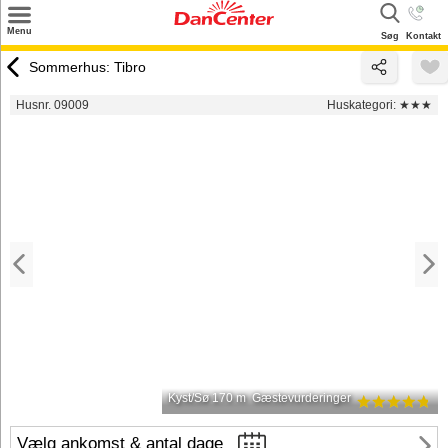
×
Menu
Søg
Kontakt
Søg
Sommerhus: Tibro
Tilbud
Husnr. 09009
Huskategori:
★★★
Destinationer
Inspiration
Info
Kontakt
Udlejning af sommerhus
Ejer
Kyst/Sø 170 m
Gæstevurderinger
Vælg ankomst & antal dage