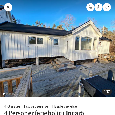
1/17
4 Gæster
1 soveværelse
1 Badeværelse
·
·
4 Personer feriebolig i Ingarö