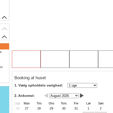
ve
for
Booking af huset
1. Vælg opholdets varighed:
2. Ankomst:
Uge
Man
Tirs
Ons
Tors
Fre
Lør
Søn
31
27
28
29
30
31
1
2