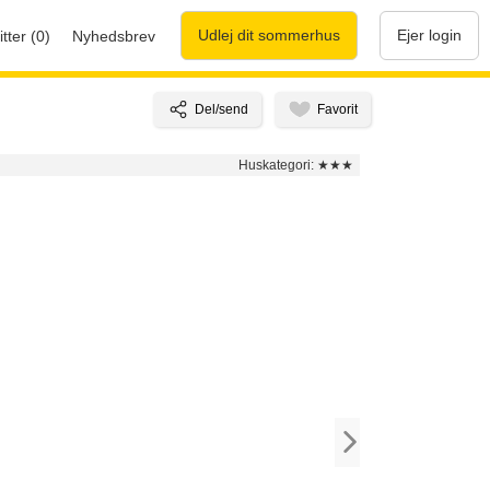
Udlej dit sommerhus
Ejer login
tter (0)
Nyhedsbrev
Huskategori:
★★★