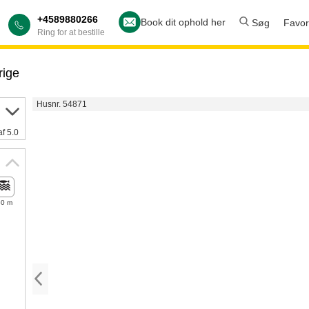
+4589880266
Book dit ophold her
Søg
Favori
Ring for at bestille
rige
Husnr. 54871
af 5.0
50 m