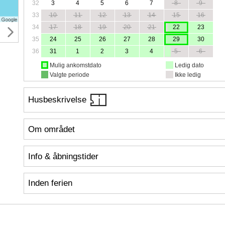
32
3
4
5
6
7
8
9
33
10
11
12
13
14
15
16
34
17
18
19
20
21
22
23
35
24
25
26
27
28
29
30
36
31
1
2
3
4
5
6
Mulig ankomstdato
Ledig dato
Valgte periode
Ikke ledig
Husbeskrivelse
Om området
Info & åbningstider
Inden ferien