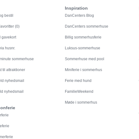
Inspiration
g bestil
DanCenters Blog
avoritter (0)
DanCenters sommerhuse
l gavekort
Billig sommerhusferie
ia husnr.
Luksus-sommerhuse
 minute sommerhuse
Sommerhuse med pool
 til attraktioner
Miniferie i sommerhus
eld nyhedsmail
Ferie med hund
ld nyhedsmail
FamilieWeekend
Møde i sommerhus
onferie
rferie
eferie
erferie