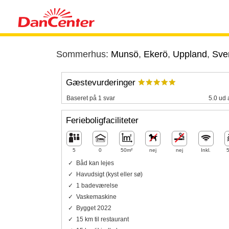
Sommerhus:
Munsö
,
Ekerö
,
Uppland
,
Sve
Gæstevurderinger
Baseret på 1 svar
5.0 ud 
Ferieboligfaciliteter
5
0
50m²
nej
nej
Inkl.
Båd kan lejes
Havudsigt (kyst eller sø)
1 badeværelse
Vaskemaskine
Bygget 2022
15 km til restaurant