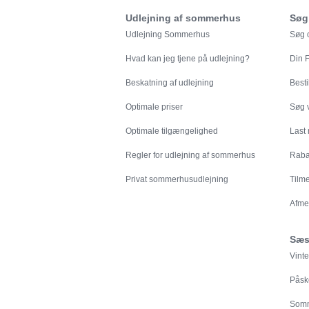
Udlejning af sommerhus
Søg
Udlejning Sommerhus
Søg o
Hvad kan jeg tjene på udlejning?
Din
F
Beskatning af udlejning
Besti
Optimale priser
Søg v
Optimale tilgængelighed
Last
Regler for udlejning af sommerhus
Rabat
Privat sommerhusudlejning
Tilm
Afme
Sæs
Vinte
Påsk
Somm