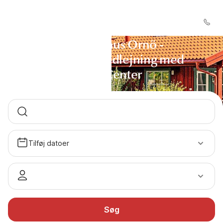
Sommerhus Ornö -
Sommerhusudlejning med
DanCenter
Tilføj datoer
Søg