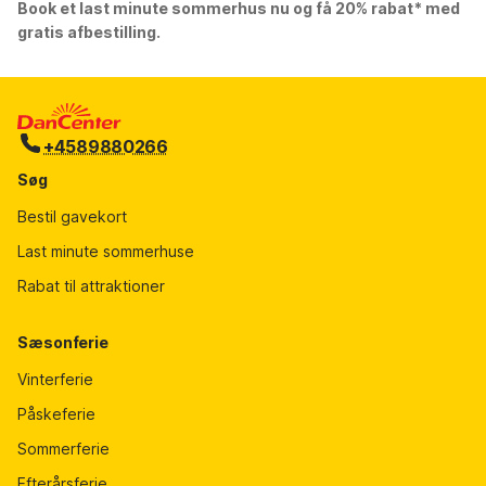
Book et last minute sommerhus nu og få 20% rabat* med
gratis afbestilling.
+4589880266
Søg
Bestil gavekort
Last minute sommerhuse
Rabat til attraktioner
Sæsonferie
Vinterferie
Påskeferie
Sommerferie
Efterårsferie