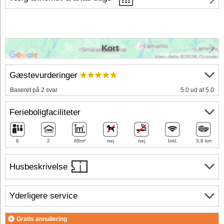
Kort
Gæstevurderinger
Baseret på 2 svar
5.0 ud af 5.0
Ferieboligfaciliteter
6
2
68m²
nej
nej
Inkl.
3,6 km
Husbeskrivelse
Yderligere service
Gratis annullering