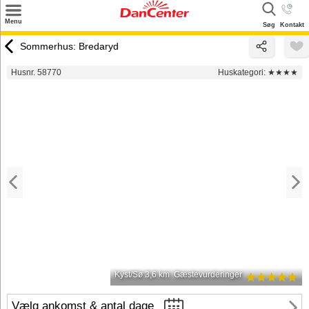
×
Menu
Søg
Kontakt
Søg
Sommerhus: Bredaryd
Tilbud
Husnr. 58770
Huskategori:
★★★★
Destinationer
Inspiration
Info
Kontakt
Udlejning af sommerhus
Ejer
Kyst/Sø 3,6 km
Gæstevurderinger
Vælg ankomst & antal dage