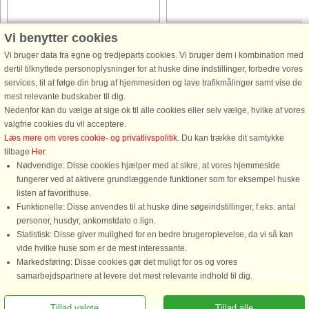
Hus nr: 62867
Hus nr: 62861
Vi benytter cookies
Bredaryd
Bredaryd
Vi bruger data fra egne og tredjeparts cookies. Vi bruger dem i kombination med
6 personer, 60 m²
5 personer, 70 m²
dertil tilknyttede personoplysninger for at huske dine indstillinger, forbedre vores
50 m til kyst.
50 m til kyst.
services, til at følge din brug af hjemmesiden og lave trafikmålinger samt vise de
mest relevante budskaber til dig.
Välkommen till denna unika fastighet
Välkommen till denna unika fastighet
Nedenfor kan du vælge at sige ok til alle cookies eller selv vælge, hvilke af vores
som består av tre charmiga stugor i U-
som består av tre charmiga stugor i 
valgfrie cookies du vil acceptere.
form. Två av husen är uthyrningsbara
form. Två av husen är uthyrningsbar
Læs mere om vores cookie- og privatlivspolitik
. Du kan trække dit samtykke
och det tredje används som
och det tredje används som
tilbage
Her
.
sommarbostad av ägaren själv. Här
sommarbostad av ägaren själv. Här
Nødvendige: Disse cookies hjælper med at sikre, at vores hjemmeside
kan du hyra stugan som kallas ...
kan du hyra den största stugan ...
fungerer ved at aktivere grundlæggende funktioner som for eksempel huske
fra 6.002 DKK
fra 6.632 DKK
listen af favorithuse.
Funktionelle: Disse anvendes til at huske dine søgeindstillinger, f.eks. antal
personer, husdyr, ankomstdato o.lign.
Statistisk: Disse giver mulighed for en bedre brugeroplevelse, da vi så kan
vide hvilke huse som er de mest interessante.
Markedsføring: Disse cookies gør det muligt for os og vores
Ring for at bestille
samarbejdspartnere at levere det mest relevante indhold til dig.
Tillad valgte
Tillad alle