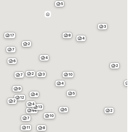
5
3
17
8
4
2
7
4
6
2
2
3
10
7
4
9
5
4
12
2
4
13
5
2
44
10
7
11
8