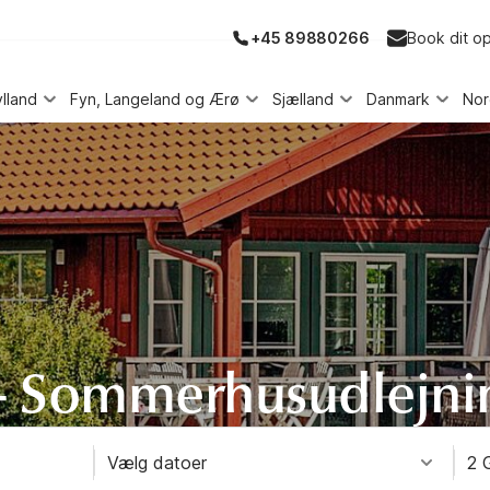
+45 89880266
Book dit o
ylland
Fyn, Langeland og Ærø
Sjælland
Danmark
No
- Sommerhusudlejni
Vælg datoer
2 