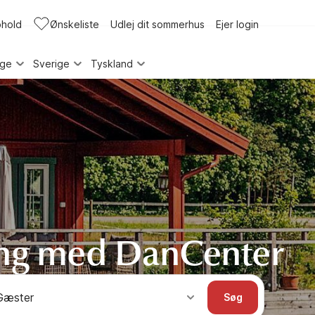
phold
Ønskeliste
Udlej dit sommerhus
Ejer login
rge
Sverige
Tyskland
ng med DanCenter
Gæster
Søg