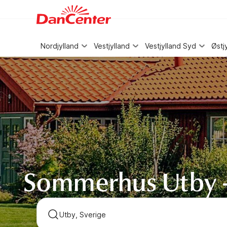
WIZARD MEMBER
Nordjylland
Vestjylland
Vestjylland Syd
Østj
Sommerhus Utby 