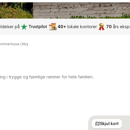
ldelser på
40+
lokale kontorer
70
års eksp
ommerhuse Utby
ing i trygge og hjemlige rammer for hele familien.
Skjul kort