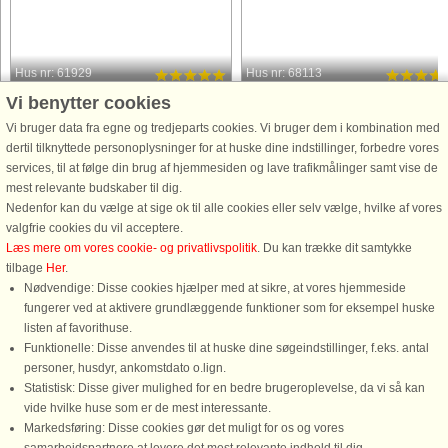
Hus nr: 61929
Hus nr: 68113
Vi benytter cookies
Skärhamn
Skärhamn
4 personer, 47 m²
7 personer, 155 m²
Vi bruger data fra egne og tredjeparts cookies. Vi bruger dem i kombination med
200 m til kyst.
200 m til kyst.
dertil tilknyttede personoplysninger for at huske dine indstillinger, forbedre vores
services, til at følge din brug af hjemmesiden og lave trafikmålinger samt vise de
Upplev skärgårdsidyllen i vackra
Rymlig bostad med god standard oc
mest relevante budskaber til dig.
Skärhamn. Här hyr ni husets
havsutsikt i centrala Skärhamn på
Nedenfor kan du vælge at sige ok til alle cookies eller selv vælge, hvilke af vores
mellanvåning och är perfekt för er som
västra Tjörn. Här bor ni i genuin
valgfrie cookies du vil acceptere.
vill njuta av Bohusläns vackra kust.
skärgårdsmiljö med
Læs mere om vores cookie- og privatlivspolitik
. Du kan trække dit samtykke
Lägenheten har en egen ingång. Här
promenadavstånd till både bad,
tilbage
Her
.
finns badrum med tvättställ, ...
service och nöjen. Med andra ord
Nødvendige: Disse cookies hjælper med at sikre, at vores hjemmeside
behöver ni inta ...
fungerer ved at aktivere grundlæggende funktioner som for eksempel huske
fra 3.255 DKK
fra 4.511 DKK
listen af favorithuse.
Funktionelle: Disse anvendes til at huske dine søgeindstillinger, f.eks. antal
personer, husdyr, ankomstdato o.lign.
Statistisk: Disse giver mulighed for en bedre brugeroplevelse, da vi så kan
vide hvilke huse som er de mest interessante.
Markedsføring: Disse cookies gør det muligt for os og vores
Ring for at bestille