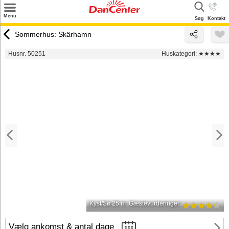
×
Menu
Søg
Kontakt
Søg
Sommerhus: Skärhamn
Tilbud
Husnr. 50251
Huskategori:
★★★★
Destinationer
Inspiration
Info
Kontakt
Udlejning af sommerhus
Ejer
Kyst/Sø 25 m
Gæstevurderinger
Vælg ankomst & antal dage