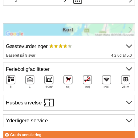
Kort
Gæstevurderinger
Baseret på 9 svar
4.2 ud af 5.0
Ferieboligfaciliteter
5
1
69m²
nej
nej
Inkl.
25 m
Husbeskrivelse
Yderligere service
Gratis annullering