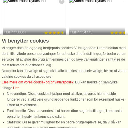
Hus nr: 58081
Hus nr: 54775
Vi benytter cookies
Kyrkesund
Kyrkesund
4 personer, 100 m²
7 personer, 95 m²
Vi bruger data fra egne og tredjeparts cookies. Vi bruger dem i kombination med
25 m til kyst.
700 m til kyst.
dertil tilknyttede personoplysninger for at huske dine indstillinger, forbedre vores
services, til at følge din brug af hjemmesiden og lave trafikmålinger samt vise de
Välkommen till ett magiskt hus med
Rymlig stuga med god standard och
mest relevante budskaber til dig.
havsutsikt över Kyrkesundet! Här kan
havsnära läge i charmiga Kyrkesund
Nedenfor kan du vælge at sige ok til alle cookies eller selv vælge, hvilke af vores
frukosten avnjutas på balkongen med
på västra Tjörn. Perfekt för större fami
valgfrie cookies du vil acceptere.
hänförande utsikt i förmiddagssolen.
eller sällskap som både vill ha ett
Læs mere om vores cookie- og privatlivspolitik
. Du kan trække dit samtykke
Med endast 20–30 meter ner till
bekvämt boende med
tilbage
Her
.
vattnet via en charmig gränd ...
promenadavstånd till salta dopp
Nødvendige: Disse cookies hjælper med at sikre, at vores hjemmeside
samt ...
fungerer ved at aktivere grundlæggende funktioner som for eksempel huske
fra 4.147 DKK
fra 7.313 DKK
listen af favorithuse.
Funktionelle: Disse anvendes til at huske dine søgeindstillinger, f.eks. antal
personer, husdyr, ankomstdato o.lign.
Statistisk: Disse giver mulighed for en bedre brugeroplevelse, da vi så kan