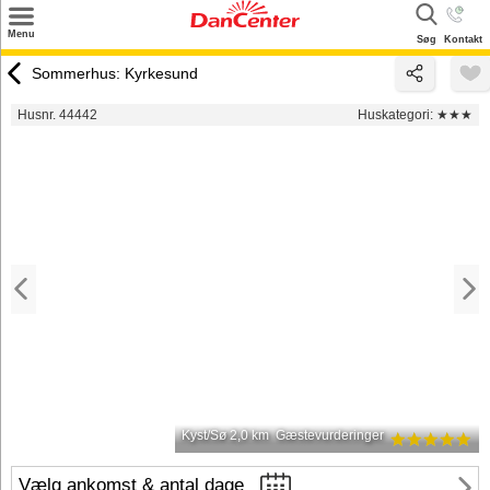
×
Menu
Søg
Kontakt
Søg
Sommerhus: Kyrkesund
Tilbud
Husnr. 44442
Huskategori:
★★★
Destinationer
Inspiration
Info
Kontakt
Udlejning af sommerhus
Ejer
Kyst/Sø 2,0 km
Gæstevurderinger
Vælg ankomst & antal dage