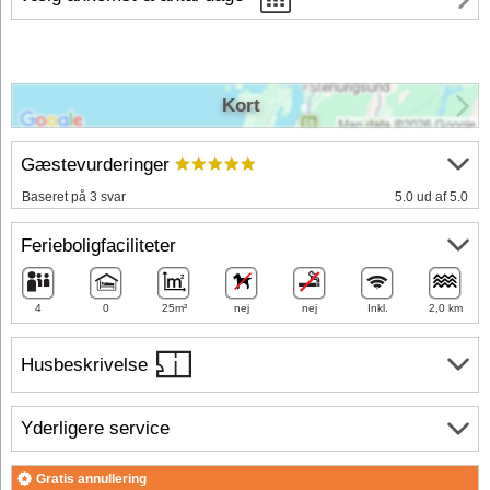
Kort
Gæstevurderinger
Baseret på 3 svar
5.0 ud af 5.0
Ferieboligfaciliteter
4
0
25m²
nej
nej
Inkl.
2,0 km
Husbeskrivelse
Yderligere service
Gratis annullering