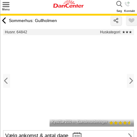
×
Menu
Søg
Kontakt
Søg
Sommerhus: Gullholmen
Tilbud
Husnr. 64842
Huskategori:
★★★
Destinationer
Inspiration
Info
Kontakt
Udlejning af sommerhus
Ejer
Kyst/Sø 200 m
Gæstevurderinger
Vælg ankomst & antal dage