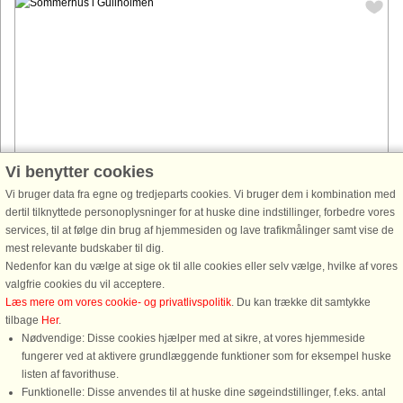
Vi benytter cookies
Vi bruger data fra egne og tredjeparts cookies. Vi bruger dem i kombination med
Hus nr: 64841
dertil tilknyttede personoplysninger for at huske dine indstillinger, forbedre vores
services, til at følge din brug af hjemmesiden og lave trafikmålinger samt vise de
Gullholmen
mest relevante budskaber til dig.
2 personer, 15 m²
Nedenfor kan du vælge at sige ok til alle cookies eller selv vælge, hvilke af vores
200 m til kyst.
valgfrie cookies du vil acceptere.
Liten mysig stuga på vackra ön Gullholmen på Västkusten. Trevlig altan
Læs mere om vores cookie- og privatlivspolitik
. Du kan trække dit samtykke
utanför med milsvid havsutsikt i flera väderstäck. Riktigt trevligt
tilbage
Her
.
sommarboende för 2 vuxna alternativt 1 vuxen + 1 barn. Är ni fler ...
Nødvendige: Disse cookies hjælper med at sikre, at vores hjemmeside
fungerer ved at aktivere grundlæggende funktioner som for eksempel huske
fra 1.475 DKK
listen af favorithuse.
Funktionelle: Disse anvendes til at huske dine søgeindstillinger, f.eks. antal