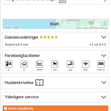
Kort
Gæstevurderinger
Baseret på 8 svar
4.5 ud af 5.0
Ferieboligfaciliteter
3
0
25m²
nej
nej
Inkl.
200 m
Husbeskrivelse
Yderligere service
Gratis annullering