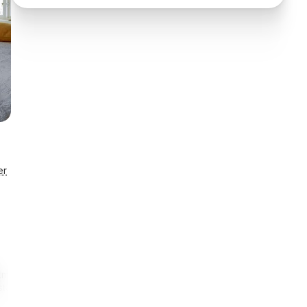
er
km
11,0 km
20 m
Eneståend
estaurant
Til indkøb
Til fiskeri i sø
Husnr. 096