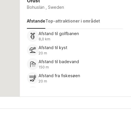
Orust
Bohuslän , Sweden
Afstande
Top-attraktioner i området
Afstand til golfbanen
8,0 km
Afstand til kyst
20 m
Afstand til badevand
150 m
Afstand fra fiskesøen
20 m
Afstand til indkøbscenter
11,0 km
Restaurant
5,0 km
Afstand fra busstoppestedet
300 m