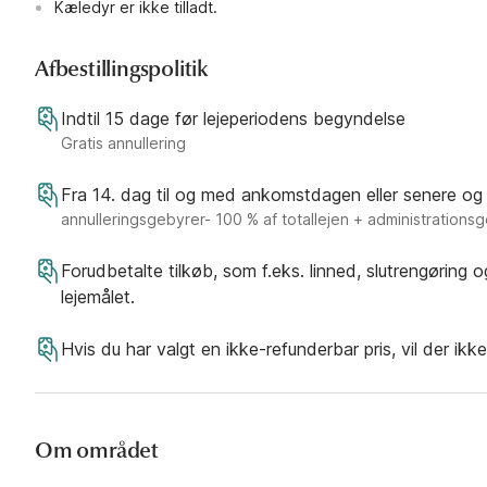
Essengehen nur beim Handelsman
Kæledyr er ikke tilladt.
Flink ist in der Nebensaison nur am
Wochenende geöffnet
Afbestillingspolitik
Indtil 15 dage før lejeperiodens begyndelse
Gratis annullering
Fra 14. dag til og med ankomstdagen eller senere og
annulleringsgebyrer- 100 % af totallejen + administrations
Forudbetalte tilkøb, som f.eks. linned, slutrengøring 
lejemålet.
Hvis du har valgt en ikke-refunderbar pris, vil der ikk
Om området