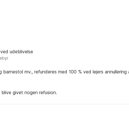
 ved udeblivelse
gebyr
og barnestol mv., refunderes med 100 % ved lejers annullering 
e blive givet nogen refusion.