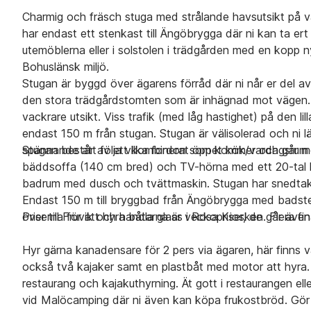
Charmig och fräsch stuga med strålande havsutsikt på v
har endast ett stenkast till Ängöbrygga där ni kan ta ert
utemöblerna eller i solstolen i trädgården med en kopp n
Bohuslänsk miljö.
Stugan är byggd över ägarens förråd där ni når er del av
den stora trädgårdstomten som är inhägnad mot vägen. 
vackrare utsikt. Viss trafik (med låg hastighet) på den li
endast 150 m från stugan. Stugan är välisolerad och ni lär
spännande att följa vilka fordon som kommer och går med 
Stugan består av ett kombinerat öppet kök/vardagsrum
bäddsoffa (140 cm bred) och TV-hörna med ett 20-tal ka
badrum med dusch och tvättmaskin. Stugan har snedtak, dv
Endast 150 m till bryggbad från Ängöbrygga med badsteg
över till Fruvik och handla glass i Rosa Kiosken. Flera f
Priserna för att hyra båtarna är veckopriser, de går äve
Hyr gärna kanadensare för 2 pers via ägaren, här finns väl
också två kajaker samt en plastbåt med motor att hyra
restaurang och kajakuthyrning. Ät gott i restaurangen ell
vid Malöcamping där ni även kan köpa frukostbröd. Gör o