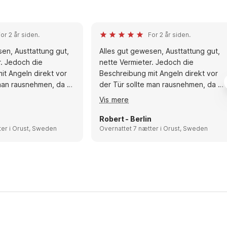
or 2 år siden.
For 2 år siden.
en, Austtattung gut,
Alles gut gewesen, Austtattung gut,
r. Jedoch die
nette Vermieter. Jedoch die
it Angeln direkt vor
Beschreibung mit Angeln direkt vor
 man rausnehmen, da es
der Tür sollte man rausnehmen, da es
ierigen Zugang zum
dort sehr schwierigen Zugang zum
Vis mere
e wirklichen Stellen
Wasser und keine wirklichen Stellen
rekt am Fähranleger
gibt da man direkt am Fähranleger
n
Robert - Berlin
vielen Booten ist
Overnattet 7 nætter i Orust, Sweden
bzw. Hafen mit vielen Booten ist
Overnattet 7 nætter i Orust, Sweden
 Umliegende
r schön, tolle
öllowsund, Lysekil gut
 wandern. Grundsund
Essen und wandern
 Aussicht