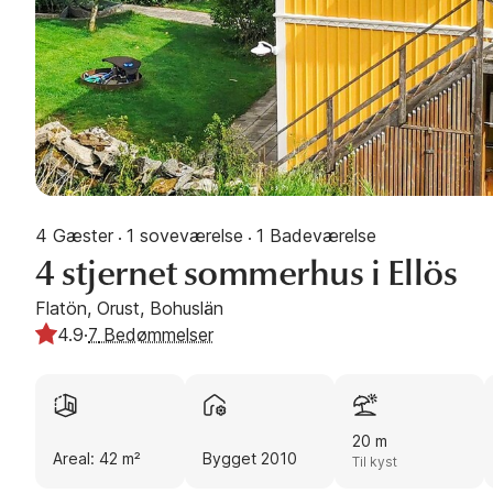
4 Gæster
1 soveværelse
1 Badeværelse
·
·
4 stjernet sommerhus i Ellös
Flatön, Orust, Bohuslän
4.9
·
7
Bedømmelser
20 m
Areal: 42 m²
Bygget 2010
Til kyst