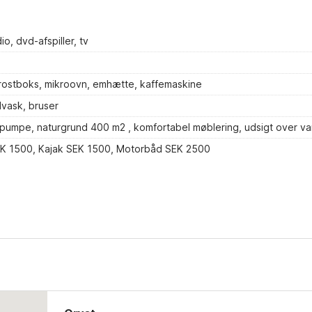
o, dvd-afspiller, tv
rostboks, mikroovn, emhætte, kaffemaskine
vask, bruser
mepumpe, naturgrund 400 m2 , komfortabel møblering, udsigt over v
K 1500, Kajak SEK 1500, Motorbåd SEK 2500