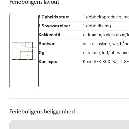
Ferieboligens layout
1 Opholdsstue:
1 dobbeltopredning, radi
1 Soveværelser:
1 dobbeltseng
Køkkenafd.:
el-komfur, køleskab m/f
Bad/wc:
vaskemaskine, wc, hånd
Og:
el-varme, luft/luft var
Kan lejes:
Kano SEK 800, Kajak SE
Ferieboligens beliggenhed