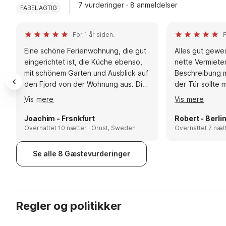
7 vurderinger · 8 anmeldelser
FABELAGTIG
For 1 år siden.
F
Eine schöne Ferienwohnung, die gut
Alles gut gewes
eingerichtet ist, die Küche ebenso,
nette Vermiete
mit schönem Garten und Ausblick auf
Beschreibung m
den Fjord von der Wohnung aus. Die
der Tür sollte
unmittelbar nahe Fähre ist kaum
dort sehr schw
Vis mere
Vis mere
wahrnehmbar Empfehlungen:
Wasser und kein
Aktuelles Kartenmaterial für
gibt da man di
Joachim - Frsnkfurt
Robert - Berli
Wanderungen und Fahrradausflüge
Overnattet 10 nætter i Orust, Sweden
bzw. Hafen mit 
und Touren mit dem Autor am besten
Empfehlungen:
Vorab besorgen, mit entsprechend
Hafenstädte seh
Se alle 8 Gæstevurderinger
gutem Massstab. Jacken die vor
Badestelle in M
Wind und Regen schützen nicht
zum Essen und
vergessen.Lebensmittel, gute
sehr gut zum 
Einkaufsmöglichkeit in Ellös, aber
inklusive toller
Regler og politikker
keine auf der Insel Flatön. Einzige
aber sehr gute Möglichkeit zum