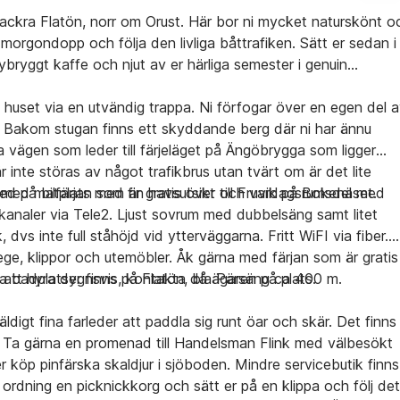
ackra Flatön, norr om Orust. Här bor ni mycket naturskönt o
 morgondopp och följa den livliga båttrafiken. Sätt er sedan i
ybryggt kaffe och njut av er härliga semester i genuin
 huset via en utvändig trappa. Ni förfogar över en egen del 
Bakom stugan finns ett skyddande berg där ni har ännu
lla vägen som leder till färjeläget på Ängöbrygga som ligger
 inte störas av något trafikbrus utan tvärt om är det lite
på bilfärjan som är gratis över till Fruvik på Bokenäset.
 med matplats med fin havsutsikt och vardagsrumsdel med
naler via Tele2. Ljust sovrum med dubbelsäng samt litet
s inte full ståhöjd vid ytterväggarna. Fritt WiFI via fiber.
e, klippor och utemöbler. Åk gärna med färjan som är gratis
ina badplatser finns på Flatön, bla Pärsäng ca 400 m.
n att hyra dygnsvis, kontakta då ägaren på plats.
digt fina farleder att paddla sig runt öar och skär. Det finns
. Ta gärna en promenad till Handelsman Flink med välbesökt
er köp pinfärska skaldjur i sjöboden. Mindre servicebutik finns
rdning en picknickkorg och sätt er på en klippa och följ det