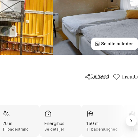
Se alle billeder
Del/send
favoritt
20 m
Energihus
150 m
5,0 
Til badestrand
Se detaljer
Til bademulighed
Til r