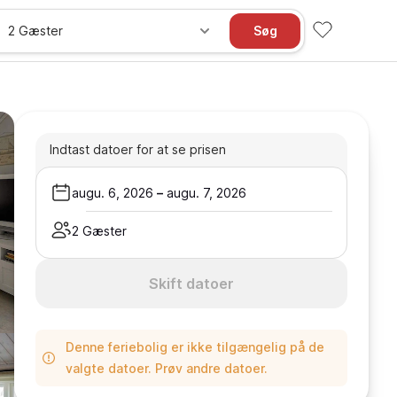
2 Gæster
Søg
Indtast datoer for at se prisen
augu. 6, 2026
–
augu. 7, 2026
2 Gæster
Skift datoer
Denne feriebolig er ikke tilgængelig på de
valgte datoer. Prøv andre datoer.