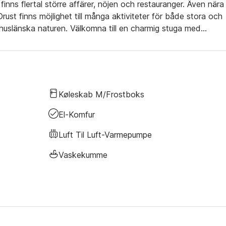
ös finns flertal större affärer, nöjen och restauranger. Även nära t
Orust finns möjlighet till många aktiviteter för både stora och
ohuslänska naturen. Välkomna till en charmig stuga med
Køleskab M/frostboks
El-Komfur
Luft Til Luft-Varmepumpe
Vaskekumme