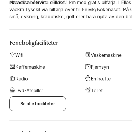
intensiva båtlivet i sundet.
Nära till all service i Ellös 11 km med gratis bilfärja. I Ell
vackra Lysekil via bilfärja över till Fruvik/Bokenäset. På 
små, dykning, krabbfiske, golf eller bara njuta av den b
strålande havsutsikt i genuin Bohuslänsk miljö!
Ferieboligfaciliteter
Wifi
Vaskemaskine
Kaffemaskine
Fjernsyn
Radio
Emhætte
Dvd-Afspiller
Toilet
Se alle faciliteter