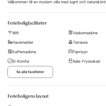
Välkommen till en modern villa med lugnt och naturskönt
Ferieboligfaciliteter
Wifi
Vaskemaskine
Havemøbler
Terrasse
Kaffemaskine
Fjernsyn
El-Komfur
Køle-Fryseskab
Se alle faciliteter
Ferieboligens layout