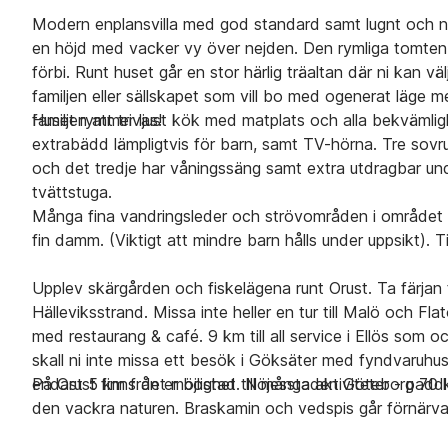
Modern enplansvilla med god standard samt lugnt och nat
en höjd med vacker vy över nejden. Den rymliga tomten gr
förbi. Runt huset går en stor härlig träaltan där ni kan väl
familjen eller sällskapet som vill bo med ogenerat läge
familjen att trivas!
Huset rymmer ljust kök med matplats och alla bekvämli
extrabädd lämpligtvis för barn, samt TV-hörna. Tre sovr
och det tredje har våningssäng samt extra utdragbar un
tvättstuga.
Många fina vandringsleder och strövområden i området 
fin damm. (Viktigt att mindre barn hålls under uppsikt). 
Upplev skärgården och fiskelägena runt Orust. Ta färjan 
Hälleviksstrand. Missa inte heller en tur till Malö och Fla
med restaurang & café. 9 km till all service i Ellös som 
skall ni inte missa ett besök i Göksäter med fyndvaruhuse
endast 5 km från er bostad. Nöjesstaden Göteborg 70 
På Orust finns det möjlighet till många aktiviteter - paddl
den vackra naturen. Braskamin och vedspis går förnärvar