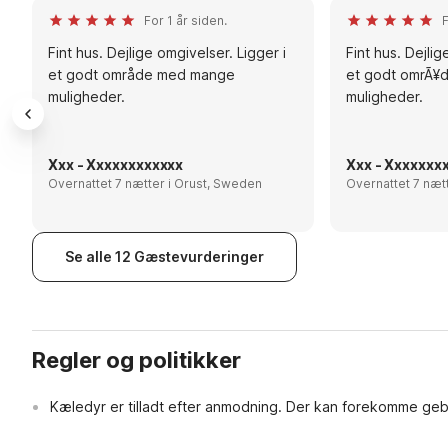
For 1 år siden.
F
Fint hus. Dejlige omgivelser. Ligger i
Fint hus. Dejlig
et godt område med mange
et godt omrÃ¥
muligheder.
muligheder.
Xxx - Xxxxxxxxxxxx
Xxx - Xxxxxxx
Overnattet 7 nætter i Orust, Sweden
Se alle 12 Gæstevurderinger
Regler og politikker
Kæledyr er tilladt efter anmodning. Der kan forekomme geb