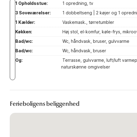
1 Opholdsstue:
1 opredning, tv
3 Soveværelser:
1 dobbeltseng | 2 køjer og 1 opredn
1 Kælder:
Vaskemask., tørretumbler
Køkken:
Høj stol, el-komfur, køle-frys, mikr
Bad/wc:
Wc, håndvask, bruser, gulvvarme
Bad/wc:
Wc, håndvask, bruser
Og:
Terrasse, gulvvarme, luft/luft varme
naturskønne omgivelser
Ferieboligens beliggenhed