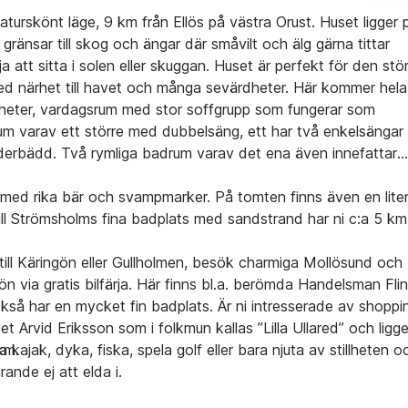
urskönt läge, 9 km från Ellös på västra Orust. Huset ligger 
änsar till skog och ängar där småvilt och älg gärna tittar
ja att sitta i solen eller skuggan. Huset är perfekt för den stö
 med närhet till havet och många sevärdheter. Här kommer hela
gheter, vardagsrum med stor soffgrupp som fungerar som
um varav ett större med dubbelsäng, ett har två enkelsängar
derbädd. Två rymliga badrum varav det ena även innefattar
med rika bär och svampmarker. På tomten finns även en lite
Till Strömsholms fina badplats med sandstrand har ni c:a 5 km
till Käringön eller Gullholmen, besök charmiga Mollösund och
tön via gratis bilfärja. Här finns bl.a. berömda Handelsman Fli
också har en mycket fin badplats. Är ni intresserade av shoppi
t Arvid Eriksson som i folkmun kallas ”Lilla Ullared” och ligge
km.
a kajak, dyka, fiska, spela golf eller bara njuta av stillheten o
ande ej att elda i.