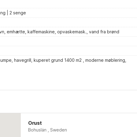
ing | 2 senge
oovn, emhætte, kaffemaskine, opvaskemask., vand fra brønd
pumpe, havegrill, kuperet grund 1400 m2 , moderne møblering,
Orust
Bohuslän , Sweden