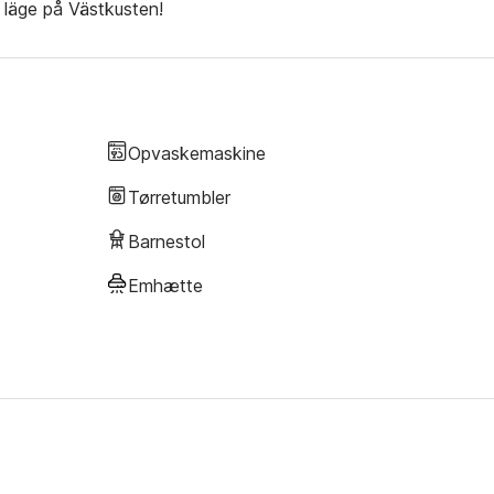
 läge på Västkusten!
Opvaskemaskine
Tørretumbler
Barnestol
Emhætte