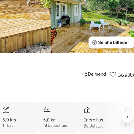
Se alle billeder
Del/send
favoritt
5,0 km
5,0 km
Energihus
5,0 
Til kyst
Til badestrand
Se detaljer
Til b