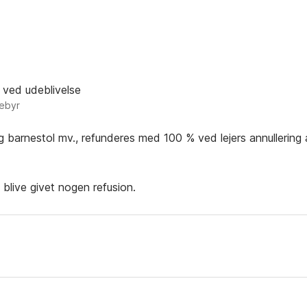
 ved udeblivelse
gebyr
og barnestol mv., refunderes med 100 % ved lejers annullering 
e blive givet nogen refusion.