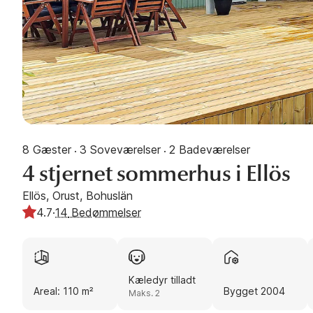
8 Gæster
3 Soveværelser
2 Badeværelser
·
·
4 stjernet sommerhus i Ellös
Ellös, Orust, Bohuslän
4.7
·
14
Bedømmelser
Kæledyr tilladt
Areal: 110 m²
Bygget 2004
Maks. 2