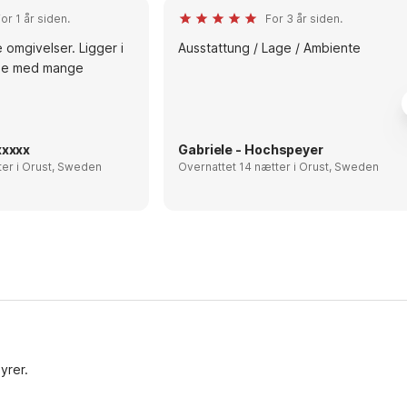
or 1 år siden.
For 3 år siden.
e omgivelser. Ligger i
Ausstattung / Lage / Ambiente
de med mange
xxxxx
Gabriele - Hochspeyer
Overnattet 7 nætter i Orust, Sweden
Overnattet 14 nætter i Orust, Sweden
yrer.