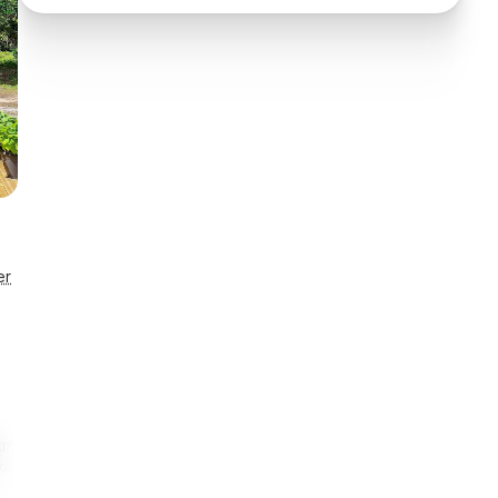
er
km
9,0 km
9,0 km
5,0 km
ademulighed
Til restaurant
Til indkøb
Til fiskeri i 