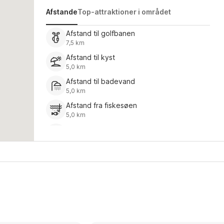
Afstande
Top-attraktioner i området
Afstand til golfbanen
7,5 km
Afstand til kyst
5,0 km
Afstand til badevand
5,0 km
Afstand fra fiskesøen
5,0 km
Afstand til indkøbscenter
9,0 km
Restaurant
9,0 km
Afstand fra busstoppestedet
800 m
Afstand fra parkeringspladsen
10 m