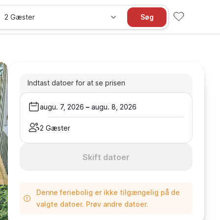
2 Gæster
Søg
Indtast datoer for at se prisen
augu. 7, 2026
–
augu. 8, 2026
2 Gæster
Skift datoer
Denne feriebolig er ikke tilgængelig på de
valgte datoer. Prøv andre datoer.