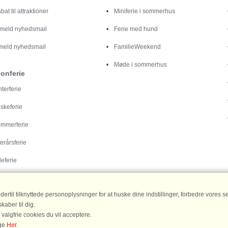
bat til attraktioner
Miniferie i sommerhus
lmeld nyhedsmail
Ferie med hund
meld nyhedsmail
FamilieWeekend
Møde i sommerhus
onferie
nterferie
skeferie
mmerferie
terårsferie
leferie
til tilknyttede personoplysninger for at huske dine indstillinger, forbedre vores serv
aber til dig.
 valgfrie cookies du vil acceptere.
age
Her
.