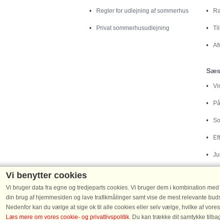
Regler for udlejning af sommerhus
Ra
Privat sommerhusudlejning
Ti
Af
Sæs
Vi
På
So
Ef
Ju
Vi benytter cookies
Vi bruger data fra egne og tredjeparts cookies. Vi bruger dem i kombination med der
din brug af hjemmesiden og lave trafikmålinger samt vise de mest relevante budsk
Nedenfor kan du vælge at sige ok til alle cookies eller selv vælge, hvilke af vores
Destinationer
Læs mere om vores cookie- og privatlivspolitik
. Du kan trække dit samtykke tilb