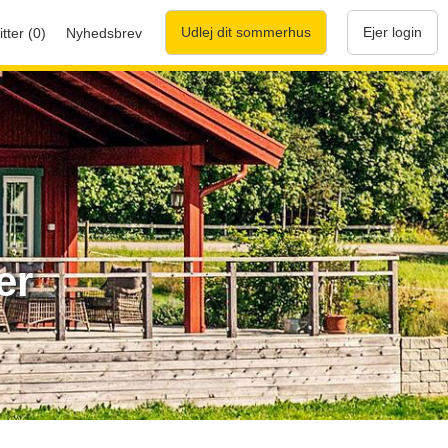
Udlej dit sommerhus
Ejer login
tter (0)
Nyhedsbrev
er