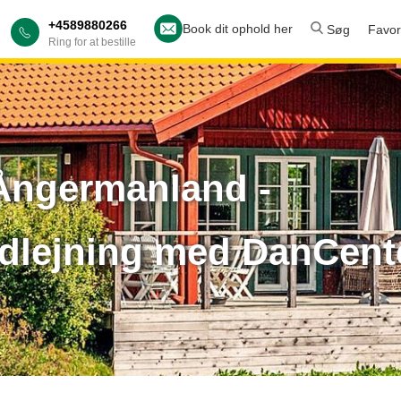
+4589880266
Book dit ophold her
Søg
Favori
Ring for at bestille
ngermanland -
lejning med DanCent