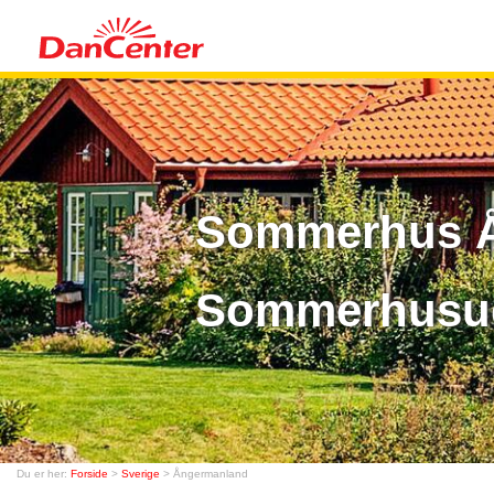
Sommerhus Å
Sommerhusud
Du er her:
Forside
>
Sverige
> Ångermanland