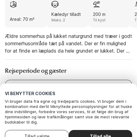
Kæledyr tilladt
200 m
Areal: 70 m²
Maks. 2
Til kyst
T
Ældre sommerhus på lukket naturgrund med træer i godt
sommerhusområde tæt på vandet. Der er fin mulighed
for at finde en læplads da hele grundet er lukket. Der er
en gynge på grunden. På alle soveværelser er der
mulighed for at sætte sengene sammen til
Rejseperiode og gæster
dobbeltsenge. Kort køreafstand til strandene ved Agger
og Agger Havn samt til Thy Nationalpark.
Dato
Vælg datoer
VI BENYTTER COOKIES
Gæster
2 Gæster
Vi bruger data fra egne og tredjeparts cookies. Vi bruger dem i
kombination med dertil tilknyttede personoplysninger for at huske
dine indstillinger, forbedre vores services, til at følge din brug af
hjemmesiden og lave trafikmålinger samt vise de mest relevante
budskaber til dig.
Nedenfor kan du vælge at sige ok til alle cookies eller selv vælge,
hvilke af vores valgfrie cookies du vil acceptere.
Vælg ankomstdato
Tillad valgte
Tillad alle