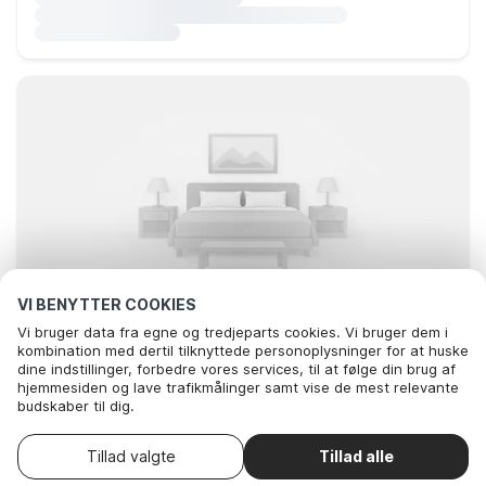
VI BENYTTER COOKIES
Vi bruger data fra egne og tredjeparts cookies. Vi bruger dem i
kombination med dertil tilknyttede personoplysninger for at huske
dine indstillinger, forbedre vores services, til at følge din brug af
hjemmesiden og lave trafikmålinger samt vise de mest relevante
Leder du efter de bedste ophold..
budskaber til dig.
Nedenfor kan du vælge at sige ok til alle cookies eller selv vælge,
hvilke af vores valgfrie cookies du vil acceptere.
kort
Tillad valgte
Tillad alle
. Du kan
Læs mere om vores cookie- og privatlivspolitik
trække dit samtykke tilbage
.
Her