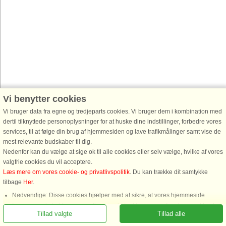
Vi benytter cookies
Vi bruger data fra egne og tredjeparts cookies. Vi bruger dem i kombination med
dertil tilknyttede personoplysninger for at huske dine indstillinger, forbedre vores
services, til at følge din brug af hjemmesiden og lave trafikmålinger samt vise de
mest relevante budskaber til dig.
Nedenfor kan du vælge at sige ok til alle cookies eller selv vælge, hvilke af vores
valgfrie cookies du vil acceptere.
Læs mere om vores cookie- og privatlivspolitik
. Du kan trække dit samtykke
tilbage
Her
.
Nødvendige: Disse cookies hjælper med at sikre, at vores hjemmeside
fungerer ved at aktivere grundlæggende funktioner som for eksempel huske
Tillad valgte
Tillad alle
listen af favorithuse.
Funktionelle: Disse anvendes til at huske dine søgeindstillinger, f.eks. antal