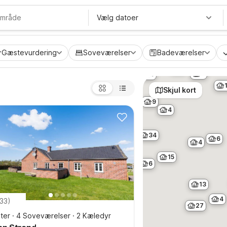
5
Vælg datoer
37
16
Gæstevurdering
Soveværelser
Badeværelser
8
8
30
Skjul kort
9
4
34
6
4
15
6
13
4
33
)
27
ter
·
4 Soveværelser
·
2 Kæledyr