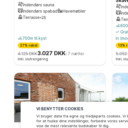
Skav
Indendørs sauna
Ind
Indendørs spabad
Havemøbler
Ind
Terrasse
+
26
Ter
600m
Grat
700m til kyst
in
(mo
27% rabat
13% r
3.027 DKK
4.125 DKK
i 7 nætter
5.052
Inkl. slutrengøring
Inkl. s
VI BENYTTER COOKIES
Vi bruger data fra egne og tredjeparts cookies. Vi
for at huske dine indstillinger, forbedre vores serv
vise de mest relevante budskaber til dig.
4.1
(
64
)
3.