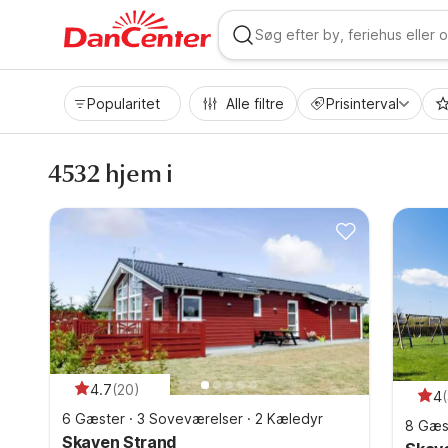
WIZARD MEMBER
Popularitet
Alle filtre
Prisinterval
4532 hjem i
4.7
(
20
)
4
(
6 Gæster
·
3 Soveværelser
·
2 Kæledyr
8 Gæs
Skaven Strand