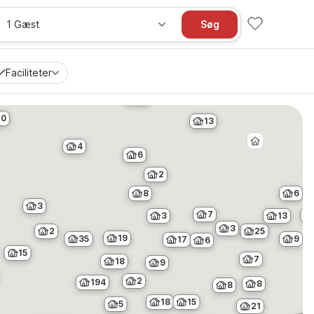
2
1 Gæst
Søg
8
9
Faciliteter
15
14
10
13
4
6
2
8
6
3
7
3
13
3
25
2
19
9
35
17
6
15
7
18
9
2
194
8
8
15
18
5
21