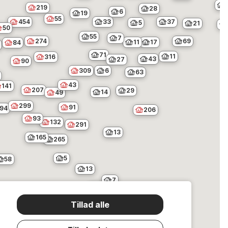
219
28
6
19
55
37
33
454
5
21
50
55
7
274
69
11
17
84
71
11
316
43
27
90
309
6
63
43
141
207
29
14
49
299
91
94
206
93
132
291
13
165
265
5
58
13
7
14
Tillad alle
31
13