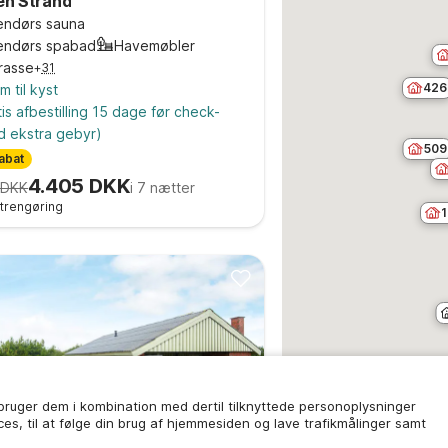
en Strand
endørs sauna
endørs spabad
Havemøbler
rasse
+
31
426
 til kyst
is afbestilling 15 dage før check-
d ekstra gebyr)
509
abat
4.405 DKK
 DKK
i 7 nætter
lutrengøring
1
 bruger dem i kombination med dertil tilknyttede personoplysninger
ices, til at følge din brug af hjemmesiden og lave trafikmålinger samt
9
(
19
)