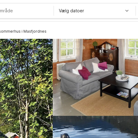
Vælg datoer
 sommerhus i Masfjordnes