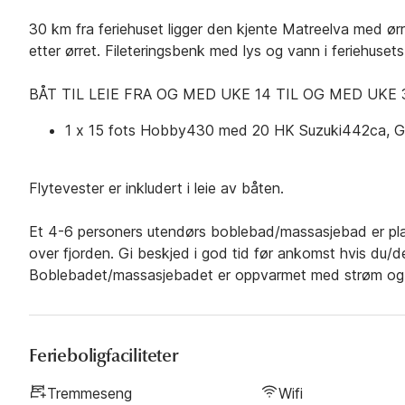
30 km fra feriehuset ligger den kjente Matreelva med ørr
etter ørret. Fileteringsbenk med lys og vann i feriehusets 
BÅT TIL LEIE FRA OG MED UKE 14 TIL OG MED UKE 
1 x 15 fots Hobby430 med 20 HK Suzuki442ca, G
Flytevester er inkludert i leie av båten.
Et 4-6 personers utendørs boblebad/massasjebad er plas
over fjorden. Gi beskjed i god tid før ankomst hvis du/de
Boblebadet/massasjebadet er oppvarmet med strøm og l
Ferieboligfaciliteter
Tremmeseng
Wifi