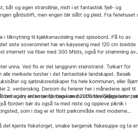
båt og egen strandlinje, midt i et fantastisk fjell- og
gen gårdsdrift, men engen blir slått og pleid. Fra feriehuset
e i tilknytning til kjøkkenavdeling med spisebord. På to av
 det siste soverommet har en køyeseng med 120 cm bredde
st internett via fiber med 300 Mbits, også for strømming av
er unna. Ved flo er det langgrunn steinstrand. Turkart for
 alle merkede turstier i det fantastiske landskapet. Besøk
uksbåter og sjøbruksredskaper fra hele kommunen, eller Bjør
2. verdenskrig. Dersom du ferierer her i månedene april til
endronhagen; en botanisk hage med 2000 forskjellige arter tr
 den andre siden av fjorden kan du utforske Skjerjehamn, et
 på fjorden bør du også ta med niste og oppleve piknik i
e tingsted, som i dag er et flott parkområde med moderne
på det kjente fisketorget, smake bergensk fiskesuppe og ta e