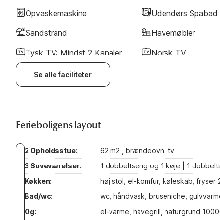
Opvaskemaskine
Udendørs Spabad
Sandstrand
Havemøbler
Tysk TV: Mindst 2 Kanaler
Norsk TV
Se alle faciliteter
Ferieboligens layout
2 Opholdsstue:
62 m2 , brændeovn, tv
3 Soveværelser:
1 dobbeltseng og 1 køje | 1 dobbelt
Køkken:
høj stol, el-komfur, køleskab, fryse
Bad/wc:
wc, håndvask, bruseniche, gulvvarm
Og:
el-varme, havegrill, naturgrund 1000