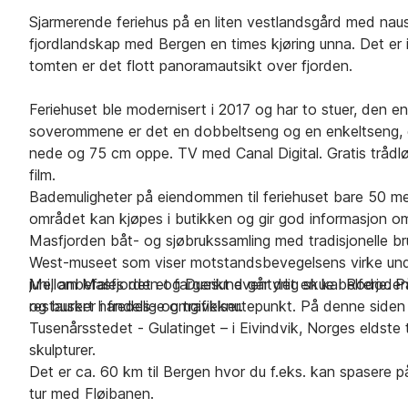
Sjarmerende feriehus på en liten vestlandsgård med naust, 
fjordlandskap med Bergen en times kjøring unna. Det er in
tomten er det flott panoramautsikt over fjorden.
Feriehuset ble modernisert i 2017 og har to stuer, den en
soverommene er det en dobbeltseng og en enkeltseng,
nede og 75 cm oppe. TV med Canal Digital. Gratis trådlø
film.
Bademuligheter på eiendommen til feriehuset bare 50 met
området kan kjøpes i butikken og gir god informasjon om
Masfjorden båt- og sjøbrukssamling med tradisjonelle br
West-museet som viser motstandsbevegelsens virke under 
juni, anbefales det et fargerikt eventyrlig skue i Rodod
Mellom Masfjorden og Duesund går det en kabelferje. På
og busker i fredelige omgivelser.
restaurert handels- og trafikknutepunkt. På denne siden
Tusenårsstedet - Gulatinget – i Eivindvik, Norges eldst
skulpturer.
Det er ca. 60 km til Bergen hvor du f.eks. kan spasere 
tur med Fløibanen.