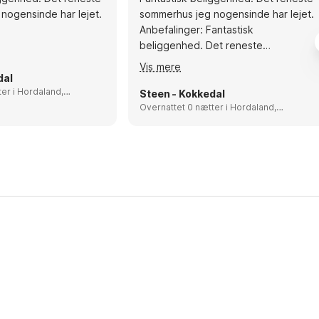
nogensinde har lejet.
sommerhus jeg nogensinde har lejet.
Anbefalinger: Fantastisk
beliggenhed. Det reneste
sommerhus jeg nogensinde har lejet.
Vis mere
dal
daland,
Steen - Kokkedal
Overnattet 0 nætter i Hordaland,
Norway