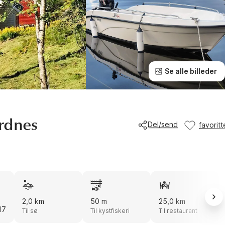
Se alle billeder
ordnes
Del/send
favoritt
2,0 km
50 m
25,0 km
17
Til sø
Til kystfiskeri
Til restaurant