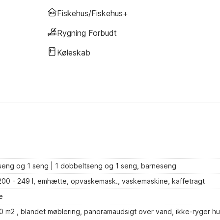
Fiskehus/Fiskehus+
Rygning Forbudt
Køleskab
seng og 1 seng | 1 dobbeltseng og 1 seng, barneseng
r 200 - 249 l, emhætte, opvaskemask., vaskemaskine, kaffetragt
e
0 m2 , blandet møblering, panoramaudsigt over vand, ikke-ryger hu