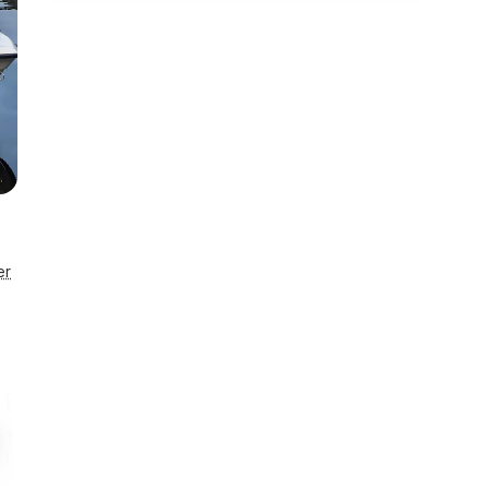
er
12,0 km
Enestående
Til indkøb
Husnr. 54099