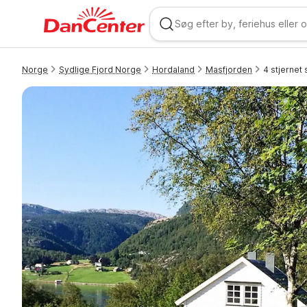
Norge
Sydlige Fjord Norge
Hordaland
Masfjorden
4 stjernet
WIZARD MEMBER