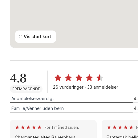
Vis stort kort
4.8
26 vurderinger · 33 anmeldelser
FREMRAGENDE
Anbefalelsesværdigt
4
Familie/Venner uden børn
4
For 1 måned siden.
F
Charmantes altes Bauernhaus,
Fantastisk bel