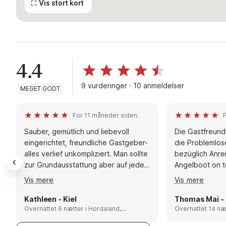
Vis stort kort
4.4
9 vurderinger · 10 anmeldelser
MEGET GODT
For 11 måneder siden.
F
Sauber, gemütlich und liebevoll
Die Gastfreundl
eingerichtet, freundliche Gastgeber-
die Problemlo
alles verlief unkompliziert. Man sollte
bezüglich Anre
zur Grundausstattung aber auf jeden
Angelboot on t
Fall Trinkwasser mitbringen. Auf der
Angeln im Fior
Vis mere
Vis mere
Terrasse kann man wunderbar sitzen
....
und frühstücken, vor dem Ofen
Kathleen - Kiel
Thomas Mai -
entspannen. Die Lage ist sehr schön
Overnattet 6 nætter i Hordaland,
Overnattet 14 nætter i Ho
Norway
Norway
mit netten Nachbarn (Schafe ð¥°),