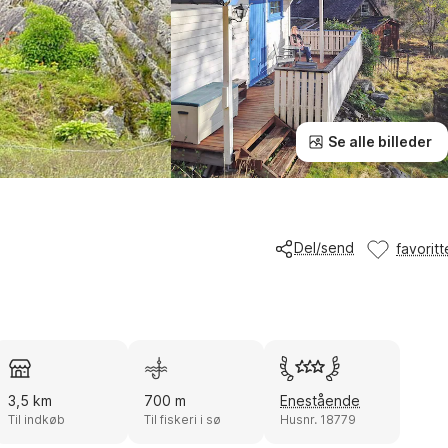
Se alle billeder
Del/send
favoritt
3,5 km
700 m
Enestående
Til indkøb
Til fiskeri i sø
Husnr. 18779