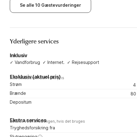
abgeschieden und ruhig. Hunde sind
Se alle 10 Gæstevurderinger
willkommen und die Landschaft der
Region ist sehr schön. Empfehlungen:
Langfossen, Folgefonna Nationalpark
Yderligere services
Inklusiv
✓
Vandforbrug
✓
Internet.
✓
Rejsesupport
Eksklusiv (aktuel pris)
Ikke inkluderet i den viste pris
Strøm
4
Brænde
80
Depositum
Ekstra services
Betales ved ferieboligen, hvis det bruges
Tryghedsforsikring fra
Slutrengøring