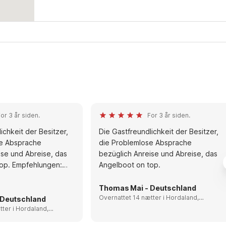
Afstand fra parkeringspladsen
20 m
or 3 år siden.
For 3 år siden.
ichkeit der Besitzer,
Die Gastfreundlichkeit der Besitzer,
se Absprache
die Problemlose Absprache
ise und Abreise, das
bezüglich Anreise und Abreise, das
op. Empfehlungen:
Angelboot on top.
d, Gletscherbegehung
Thomas Mai - Deutschland
Overnattet 14 nætter i Hordaland,
 Deutschland
Norway
rdaland,