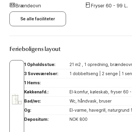
Brændeovn
Fryser 60 - 99 L.
Se alle faciliteter
Ferieboligens layout
1 Opholdsstue:
21 m2 , 1 opredning, brændeovn, 
3 Soveværelser:
1 dobbeltseng | 2 senge | 1 se
1 Hems:
Køkkenafd.:
El-komfur, køleskab, fryser 60 -
Bad/wc:
Wc, håndvask, bruser
Og:
El-varme, havegrill, naturgrund
Depositum:
NOK 800