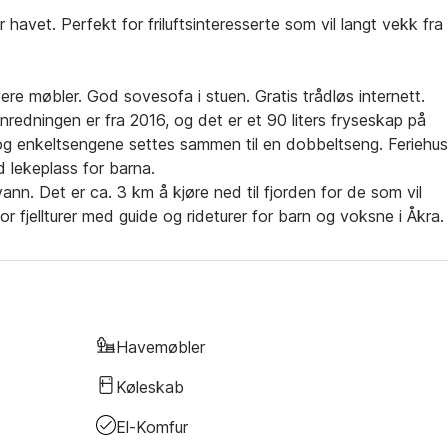
havet. Perfekt for friluftsinteresserte som vil langt vekk fra
ere møbler. God sovesofa i stuen. Gratis trådløs internett.
nredningen er fra 2016, og det er et 90 liters fryseskap på
 og enkeltsengene settes sammen til en dobbeltseng. Feriehus
d lekeplass for barna.
ellvann. Det er ca. 3 km å kjøre ned til fjorden for de som vil
 fjellturer med guide og rideturer for barn og voksne i Åkra.
Havemøbler
Køleskab
El-Komfur