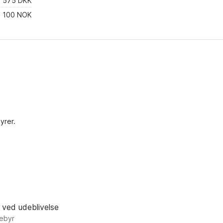
575 DKK
100 NOK
yrer.
 ved udeblivelse
gebyr