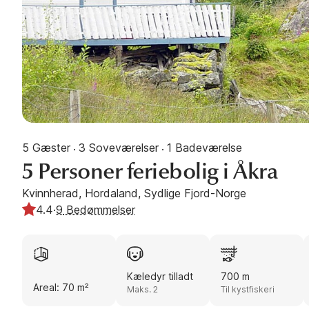
5 Gæster
3 Soveværelser
1 Badeværelse
·
·
5 Personer feriebolig i Åkra
Kvinnherad, Hordaland, Sydlige Fjord-Norge
4.4
·
9
Bedømmelser
Kæledyr tilladt
700 m
Areal: 70 m²
Maks. 2
Til kystfiskeri