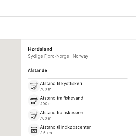
Hordaland
Sydlige Fjord-Norge , Norway
Afstande
Afstand til kystfiskeri
700 m
Afstand fra fiskevand
400 m
Afstand fra fiskesøen
700 m
Afstand til indkøbscenter
3,5 km