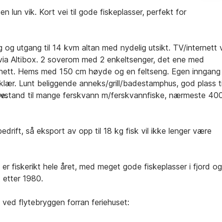
en lun vik. Kort vei til gode fiskeplasser, perfekt for
og utgang til 14 kvm altan med nydelig utsikt. TV/internett 
r via Altibox. 2 soverom med 2 enkeltsenger, det ene med
ett. Hems med 150 cm høyde og en feltseng. Egen inngang t
eklær. Lunt beliggende anneks/grill/badestamphus, god plass ti
e.
ort avstand til mange ferskvann m/ferskvannfiske, nærmeste 4
drift, så eksport av opp til 18 kg fisk vil ikke lenger være
r fiskerikt hele året, med meget gode fiskeplasser i fjord og
 etter 1980.
 ved flytebryggen forran feriehuset: