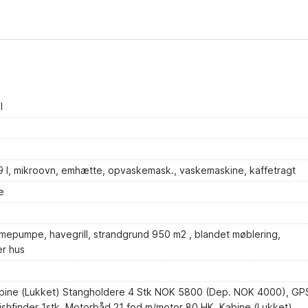
l
49 l, mikroovn, emhætte, opvaskemask., vaskemaskine, kaffetragt
e
varmepumpe, havegrill, strandgrund 950 m2 , blandet møblering,
er hus
bine (Lukket) Stangholdere 4 Stk NOK 5800 (Dep. NOK 4000), GP
Fishfinder 1stk, Motorbåd 21 fod m/motor 80 HK. Kabine (Lukket)