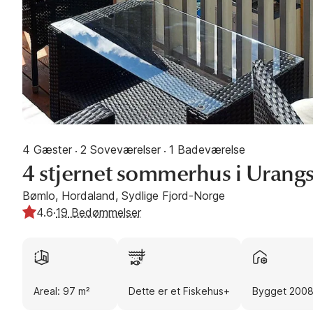
4 Gæster
2 Soveværelser
1 Badeværelse
·
·
4 stjernet sommerhus i Urang
Bømlo, Hordaland, Sydlige Fjord-Norge
4.6
·
19
Bedømmelser
Areal: 97 m²
Dette er et Fiskehus+
Bygget 200