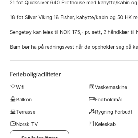
21 fot Quicksilver 640 Pilothouse med kahytte/kabin og
18 fot Silver Viking 18 Fisher, kahytte/kabin og 50 HK m
Sengetøy kan leies til NOK 175,- pr. sett, 2 håndklær til
Barn bør ha på redningsvest når de oppholder seg på kai
Ferieboligfaciliteter
Wifi
Vaskemaskine
Balkon
Fodboldmål
Terrasse
Rygning Forbudt
Norsk TV
Køleskab
Se alle faciliteter