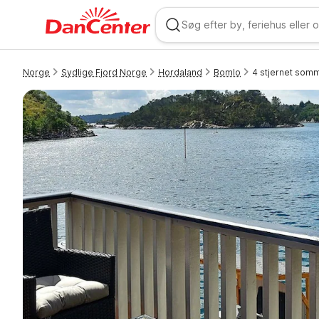
Norge
Sydlige Fjord Norge
Hordaland
Bomlo
4 stjernet som
WIZARD MEMBER