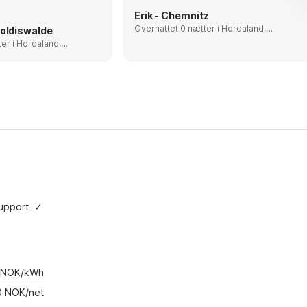
 Schöne
Erik - Chemnitz
irekt ab Haus
Overnattet 0 nætter i Hordaland,
poldiswalde
Norway
daland,
upport
✓
 NOK/kWh
0 NOK/net