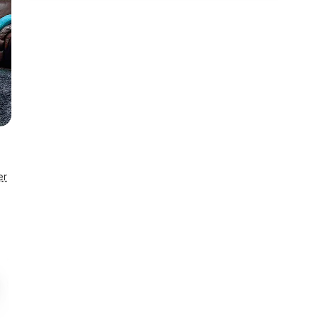
er
8,0 km
Enestående
Til indkøb
Husnr. 15660