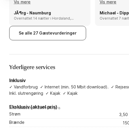
Vis mere
Vis mere
gibt aber auch tolle Wanderwege.
Empfehlungen:
Auf den Berg Siggjo sollte man Mal
Wandertouren d
JÃ¶rg - Naumburg
Michael - Dip
gewesen sein, die Aussicht ist
Overnattet 14 nætter i Hordaland,
möglich
Overnattet 7 nætter i Hor
Norway
Norway
traumhaft.
Se alle 27 Gæstevurderinger
Yderligere services
Inklusiv
✓
Vandforbrug
✓
Internet (min. 50 Mbit download).
✓
Rejses
Inkl. slutrengøring
✓
Kajak
✓
Kajak
Eksklusiv (aktuel pris)
Ikke inkluderet i den viste pris
Strøm
3,50
Brænde
15