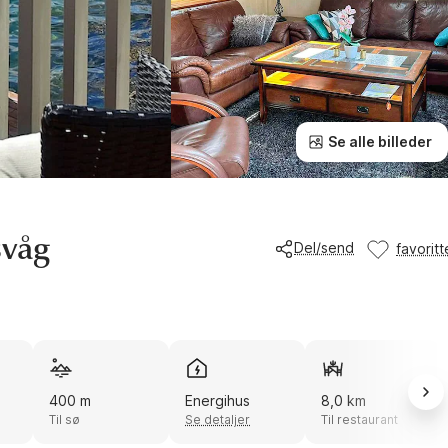
Se alle billeder
svåg
Del/send
favoritt
400 m
Energihus
8,0 km
8
Til sø
Se detaljer
Til restaurant