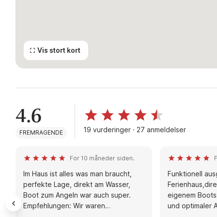
Vis stort kort
4.6
19 vurderinger · 27 anmeldelser
FREMRAGENDE
For 10 måneder siden.
F
Im Haus ist alles was man braucht,
Funktionell au
perfekte Lage, direkt am Wasser,
Ferienhaus,dir
Boot zum Angeln war auch super.
eigenem Boots
Empfehlungen: Wir waren
und optimaler
hauptsächlich zum Angeln dort, es
Angeln bei jed