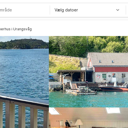
Vælg datoer
merhus i Urangsvåg