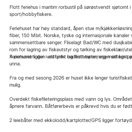
Flott feriehus i maritim rorbustil på sørøstvendt sjøtomt i 
sport/hobbyfiskere.
Feriehuset har høy standard, åpen stue m/kjøkkenløsning 
fiber, 150 Mbit. Norske, tyske og internasjonale kanale
sammensettbare senger. Fliselagt Bad/WC med dusjkabin
rom for lagring av fiskeutstyr og tørking av fiskeklær/ut
4 personer i den vedfyrte badestampen, egen sittegrupp
Feriehuset ligger i ett unikt og flott turterreng med k
unna.
Fra og med sesong 2026 er huset ikke lenger turistfiskebe
mulig.
Overdekt fiskefileteringsplass med vann og lys. Området e
åpnere farvann. Båtførerbevis er påkrevd hvis du er født
2 leiebåter med ekkolodd/kartplotter/GPS ligger fortøyd