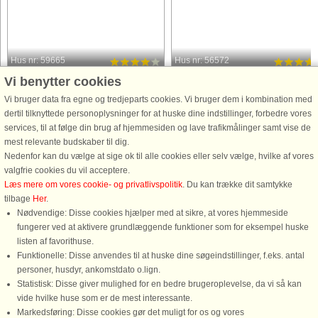
Hus nr: 59665
Hus nr: 56572
Vi benytter cookies
Hyllestad
Hyllestad
4 personer, 45 m²
6 personer, 108 m²
Vi bruger data fra egne og tredjeparts cookies. Vi bruger dem i kombination med
1 m til kyst.
5 m til kyst.
dertil tilknyttede personoplysninger for at huske dine indstillinger, forbedre vores
services, til at følge din brug af hjemmesiden og lave trafikmålinger samt vise de
Rorbuleilighet på strandtomt like ved
Flott beliggende feriehus i rorbustil i
mest relevante budskaber til dig.
Åfjorden. Sørbøvåg er en rolig og
strandkanten i Leirvik ved
Nedenfor kan du vælge at sige ok til alle cookies eller selv vælge, hvilke af vores
koselig bygd med ca. 200 innbyggere.
Sognefjorden. Rorbua ligger til høyr
valgfrie cookies du vil acceptere.
Lintøypakke med håndklær og
sett fra sjøen og har overbygd
Læs mere om vores cookie- og privatlivspolitik
. Du kan trække dit samtykke
sluttrengjøring er inklusiv. SmartTV
terrasse/altan i begge etasjer. De to
tilbage
Her
.
med tyske og internasjonale ...
andre rorbuene er eiers private ...
Nødvendige: Disse cookies hjælper med at sikre, at vores hjemmeside
fungerer ved at aktivere grundlæggende funktioner som for eksempel huske
fra 6.753 DKK
fra 5.915 DKK
listen af favorithuse.
Funktionelle: Disse anvendes til at huske dine søgeindstillinger, f.eks. antal
personer, husdyr, ankomstdato o.lign.
Statistisk: Disse giver mulighed for en bedre brugeroplevelse, da vi så kan
vide hvilke huse som er de mest interessante.
Markedsføring: Disse cookies gør det muligt for os og vores