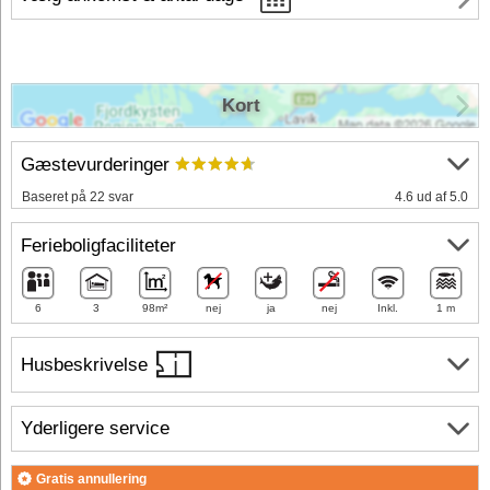
Kort
Gæstevurderinger
Baseret på 22 svar
4.6 ud af 5.0
Ferieboligfaciliteter
6
3
98m²
nej
ja
nej
Inkl.
1 m
Husbeskrivelse
Yderligere service
Gratis annullering