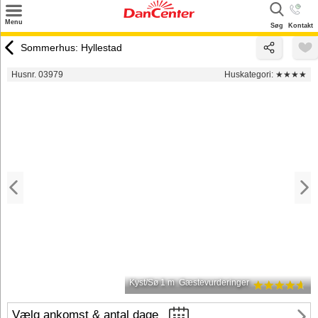
×
Menu
Søg
Kontakt
Søg
Sommerhus: Hyllestad
Tilbud
Husnr. 03979
Huskategori:
★★★★
Destinationer
Inspiration
Info
Kontakt
Udlejning af sommerhus
Ejer
Kyst/Sø 1 m
Gæstevurderinger
Vælg ankomst & antal dage