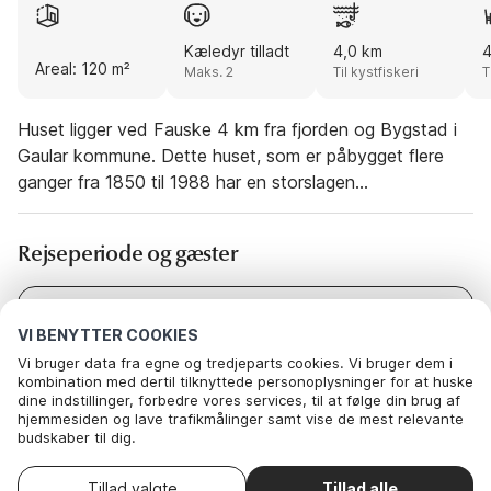
Kæledyr tilladt
4,0 km
4
Areal: 120 m²
Maks. 2
Til kystfiskeri
T
Huset ligger ved Fauske 4 km fra fjorden og Bygstad i
Gaular kommune. Dette huset, som er påbygget flere
ganger fra 1850 til 1988 har en storslagen
panoramautsikt utover en dal og mot Storhesten, det
høyeste fjellet i Sunnfjord (1209moh). Huset har 12
Rejseperiode og gæster
sengeplasser/oppredninger, men vi vil anbefale huset for
8 personer. Det har to verandaer med panoramautsikt
mot den storslagne naturen og nesten hver kveld kan
Dato
Vælg datoer
VI BENYTTER COOKIES
du se hjorten spasere på markene ned forbi huset og du
Gæster
2 Gæster
Vi bruger data fra egne og tredjeparts cookies. Vi bruger dem i
kan høre ørnen suse forbi. Ved Dalsfjorden i Bygstad
kombination med dertil tilknyttede personoplysninger for at huske
ligger en båt til leie, som hører til huset.
dine indstillinger, forbedre vores services, til at følge din brug af
Gaularvassdraget, som renner ut i Dalsfjorden ved
hjemmesiden og lave trafikmålinger samt vise de mest relevante
budskaber til dig.
Bygstad, er kjent for laksen sin, og den smale fiskerike
Nedenfor kan du vælge at sige ok til alle cookies eller selv vælge,
fjorden strekker seg til Askvoll vest ved havet. Du kan
hvilke af vores valgfrie cookies du vil acceptere.
Vælg ankomstdato
Tillad valgte
Tillad alle