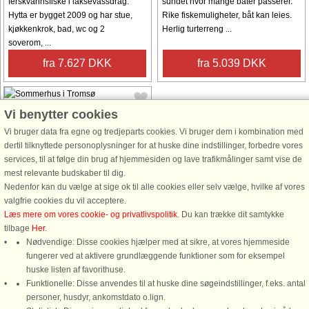
ferskvannsfiske i laksevassdrag.
sundet hvor mange båter passerer.
Hytta er bygget 2009 og har stue,
Rike fiskemuligheter, båt kan leies.
kjøkkenkrok, bad, wc og 2
Herlig turterreng ...
soverom, ...
fra 7.627 DKK
fra 5.039 DKK
Vi benytter cookies
Vi bruger data fra egne og tredjeparts cookies. Vi bruger dem i kombination med
dertil tilknyttede personoplysninger for at huske dine indstillinger, forbedre vores
services, til at følge din brug af hjemmesiden og lave trafikmålinger samt vise de
Hus nr: 83697
mest relevante budskaber til dig.
Nedenfor kan du vælge at sige ok til alle cookies eller selv vælge, hvilke af vores
Tromsø
valgfrie cookies du vil acceptere.
4 personer, 65 m²
Læs mere om vores cookie- og privatlivspolitik
. Du kan trække dit samtykke
100 m til kyst.
tilbage
Her
.
Ekte nordnorsk fiskeopplevelse –
Nødvendige: Disse cookies hjælper med at sikre, at vores hjemmeside
sjønær leilighet i historiske
fungerer ved at aktivere grundlæggende funktioner som for eksempel
omgivelser! Velkommen til Engvik på
huske listen af favorithuse.
Rebbenesøya, der storhavet møter
Funktionelle: Disse anvendes til at huske dine søgeindstillinger, f.eks. antal
historien. Her bor du rett på
personer, husdyr, ankomstdato o.lign.
bryggekanten i en enkel og rustikk