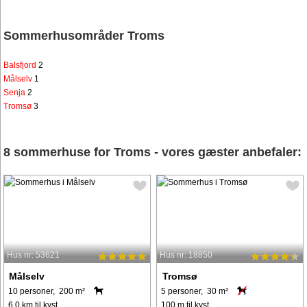
Sommerhusområder Troms
Balsfjord
2
Målselv
1
Senja
2
Tromsø
3
8 sommerhuse for Troms - vores gæster anbefaler:
Hus nr: 53621
Hus nr: 18850
Målselv
Tromsø
10 personer, 200 m²
5 personer, 30 m²
6,0 km til kyst.
100 m til kyst.