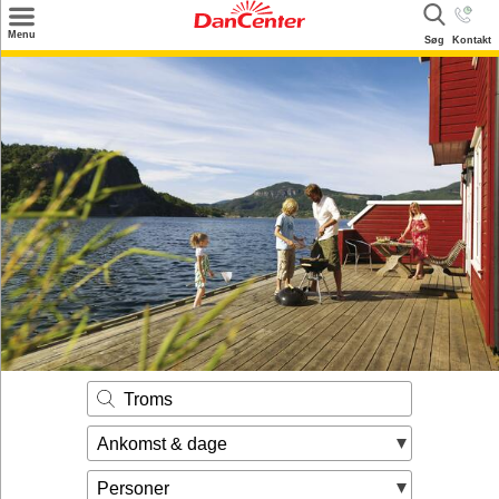
×
Menu
Søg
Kontakt
Søg
Tilbud
Destinationer
Inspiration
Info
Kontakt
Udlejning af sommerhus
Ejer
Troms
Ankomst & dage
Personer