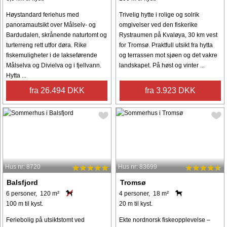
Høystandard feriehus med
Trivelig hytte i rolige og solrik
panoramautsikt over Målselv- og
omgivelser ved den fiskerike
Bardudalen, skrånende naturtomt og
Rystraumen på Kvaløya, 30 km vest
turterreng rett utfor døra. Rike
for Tromsø. Praktfull utsikt fra hytta
fiskemuligheter i de lakseførende
og terrassen mot sjøen og det vakre
Målselva og Divielva og i fjellvann.
landskapet. På høst og vinter ...
Hytta ...
fra 26.494 DKK
fra 3.923 DKK
Hus nr: 8720
Hus nr: 83699
Balsfjord
Tromsø
6 personer, 120 m²
4 personer, 18 m²
100 m til kyst.
20 m til kyst.
Feriebolig på utsiktstomt ved
Ekte nordnorsk fiskeopplevelse –