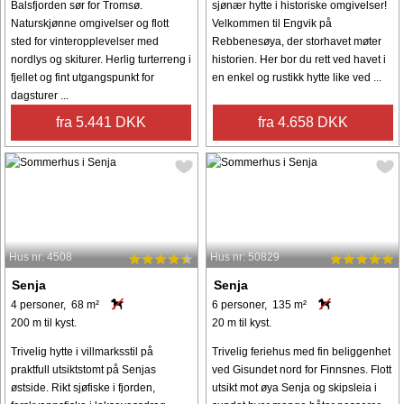
Balsfjorden sør for Tromsø.
sjønær hytte i historiske omgivelser!
Naturskjønne omgivelser og flott
Velkommen til Engvik på
sted for vinteropplevelser med
Rebbenesøya, der storhavet møter
nordlys og skiturer. Herlig turterreng i
historien. Her bor du rett ved havet i
fjellet og fint utgangspunkt for
en enkel og rustikk hytte like ved ...
dagsturer ...
fra 5.441 DKK
fra 4.658 DKK
Hus nr: 4508
Hus nr: 50829
Senja
Senja
4 personer, 68 m²
6 personer, 135 m²
200 m til kyst.
20 m til kyst.
Trivelig hytte i villmarksstil på
Trivelig feriehus med fin beliggenhet
praktfull utsiktstomt på Senjas
ved Gisundet nord for Finnsnes. Flott
østside. Rikt sjøfiske i fjorden,
utsikt mot øya Senja og skipsleia i