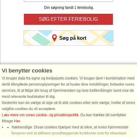
Din søgning fandt 1 feriebolig.
SØG EFTER FERIEBOLIG
Søg på kort
Vi benytter cookies
Vi bruger data fra egne og tredjeparts cookies. Vi bruger dem i kombination med
Du er her:
Forside
>
Norge
>
Midt-Norge/Trøndelag
>
Sør-Trøndelag
> Agdenes
dertil tilknyttede personoplysninger for at huske dine indstillinger, forbedre vores
services, til at følge din brug af hjemmesiden og lave trafikmålinger samt vise de
Lej en hytte til din næste ferie. Vi garanterer udlejning i trygge og hjemlige
mest relevante budskaber til dig.
rammer for hele familien.
Nedenfor kan du vælge at sige ok til alle cookies eller selv vælge, hvilke af vores
valgfrie cookies du vil acceptere.
Benyt vores smarte søgefunktion nedenfor til at finde en ledig hytte i præcis det
Læs mere om vores cookie- og privatlivspolitik
. Du kan trække dit samtykke
område af Norge du ønsker. Du kan også filtrere din søgning og vælge om hytten
tilbage
Her
.
eksempelvis skal have havudsigt, pool, opvaskemaskine, internet osv.
Nødvendige: Disse cookies hjælper med at sikre, at vores hjemmeside
fungerer ved at aktivere grundlæggende funktioner som for eksempel