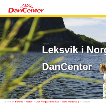
Leksvik i No
DanCenter
Du er her:
Forside
>
Norge
>
Midt-Norge/Trøndelag
>
Nord-Trøndelag
> Leksvik