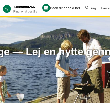
+4589880266
Book dit ophold her
Søg
Favori
Ring for at bestille
rge — Lej en hytte ge