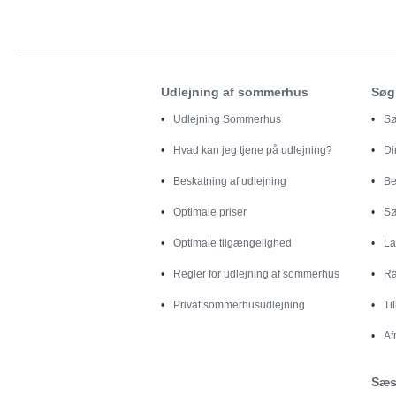
Udlejning af sommerhus
Søg
Udlejning Sommerhus
Sø
Hvad kan jeg tjene på udlejning?
D
Beskatning af udlejning
Be
Optimale priser
Sø
Optimale tilgængelighed
La
Regler for udlejning af sommerhus
Ra
Privat sommerhusudlejning
Ti
Af
Sæs