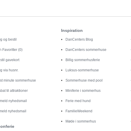
Inspiration
g og bestil
DanCenters Blog
in
Favoritter (0)
DanCenters sommerhuse
stil gavekort
Billig sommerhusferie
g via husnr.
Luksus-sommerhuse
st minute sommerhuse
Sommerhuse med pool
bat til attraktioner
Miniferie i sommerhus
lmeld nyhedsmail
Ferie med hund
meld nyhedsmail
FamilieWeekend
Møde i sommerhus
onferie