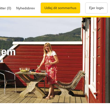
Udlej dit sommerhus
Ejer login
tter (0)
Nyhedsbrev
nnem