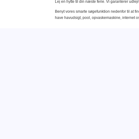
Lej en hytte til din næste ferie. Vi garanterer udle
Benyt vores smarte søgefunktion nedenfor til at f
have havudsigt, pool, opvaskemaskine, internet os