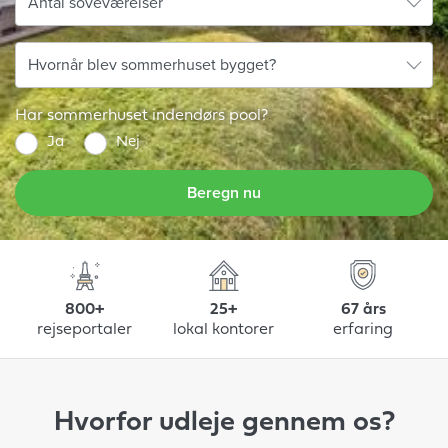
Har sommerhuset indendørs pool?
Ja
Nej
Beregn nu
800+
25+
67 års
rejseportaler
lokal kontorer
erfaring
Hvorfor udleje gennem os?