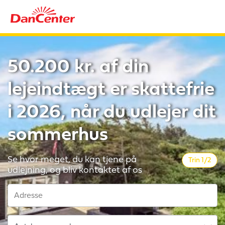
50.200 kr. af din
lejeindtægt er skattefrie
i 2026, når du udlejer dit
sommerhus
Se hvor meget, du kan tjene på
Trin 1/2
udlejning, og bliv kontaktet af os