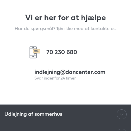
Vi er her for at hjælpe
Har du spørgsmål? Tøv ikke med at kontakte os.
70 230 680
indlejning@dancenter.com
Svar indenfor 24 timer
Udlejning af sommerhus