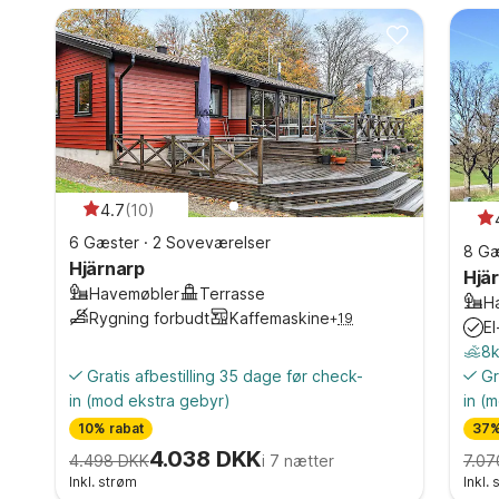
4.7
(
10
)
6 Gæster
·
2 Soveværelser
8 Gæ
Hjärnarp
Hjä
Havemøbler
Terrasse
H
Rygning forbudt
Kaffemaskine
+
19
El
8k
Gratis afbestilling 35 dage før check-
Gr
in
(mod ekstra gebyr)
in
(m
10% rabat
37%
4.038 DKK
4.498 DKK
i 7 nætter
7.07
Inkl. strøm
Inkl.