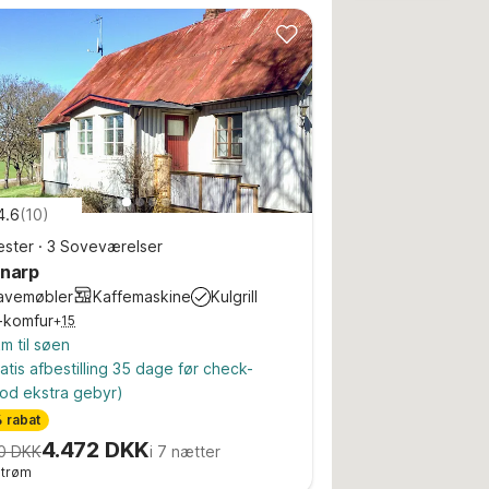
4.6
(
10
)
ster
·
3 Soveværelser
rnarp
avemøbler
Kaffemaskine
Kulgrill
-komfur
+
15
m til søen
atis afbestilling 35 dage før check-
od ekstra gebyr)
 rabat
4.472 DKK
0 DKK
i 7 nætter
 strøm