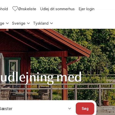
phold
Ønskeliste
Udlej dit sommerhus
Ejer login
rge
Sverige
Tyskland
udlejning med
Gæster
Søg