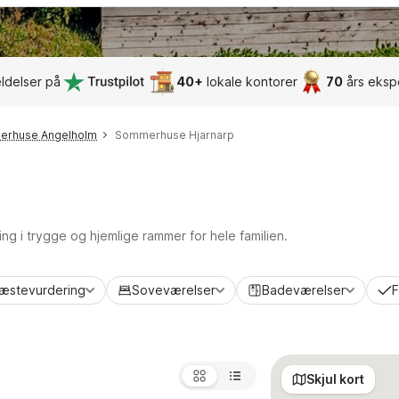
ldelser på
40+
lokale kontorer
70
års eksp
rhuse Angelholm
Sommerhuse Hjarnarp
ing i trygge og hjemlige rammer for hele familien.
æstevurdering
Soveværelser
Badeværelser
F
Skjul kort