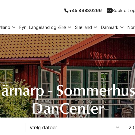
+45 89880266
Book dit o
ylland
Fyn, Langeland og Ærø
Sjælland
Danmark
No
ärnarp - Sommerhus
DanCenter
Vælg datoer
2 