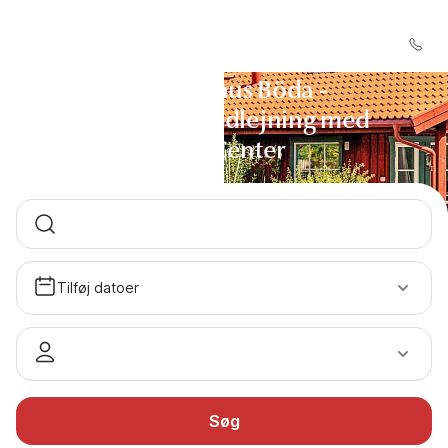
Sommerhus Böda -
Sommerhusudlejning med
DanCenter
Tilføj datoer
Søg