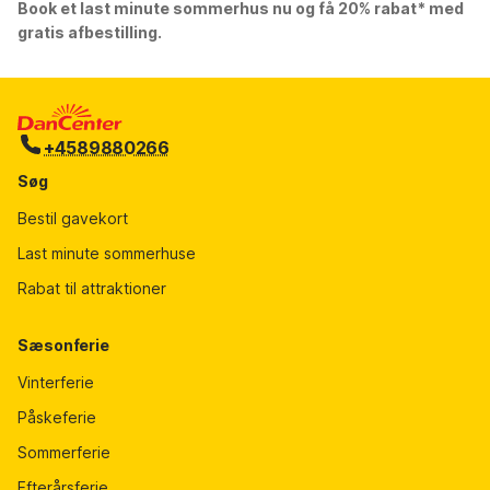
Book et last minute sommerhus nu og få 20% rabat* med
gratis afbestilling.
+4589880266
Søg
Bestil gavekort
Last minute sommerhuse
Rabat til attraktioner
Sæsonferie
Vinterferie
Påskeferie
Sommerferie
Efterårsferie