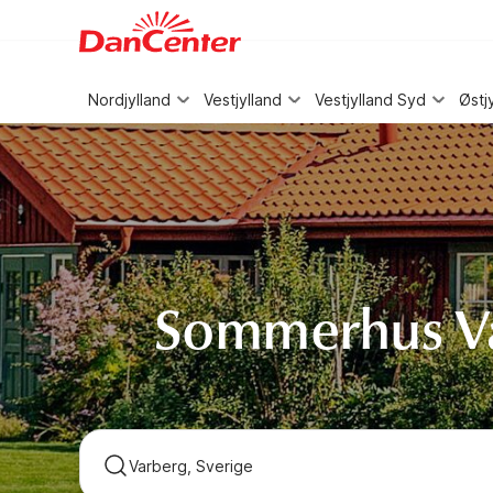
WIZARD MEMBER
Nordjylland
Vestjylland
Vestjylland Syd
Østj
Sommerhus Va