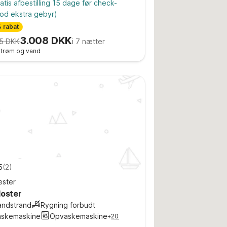
atis afbestilling 15 dage før check-
od ekstra gebyr)
 rabat
3.008 DKK
5 DKK
i 7 nætter
 strøm og vand
5
(
2
)
ster
loster
andstrand
Rygning forbudt
askemaskine
Opvaskemaskine
+
20