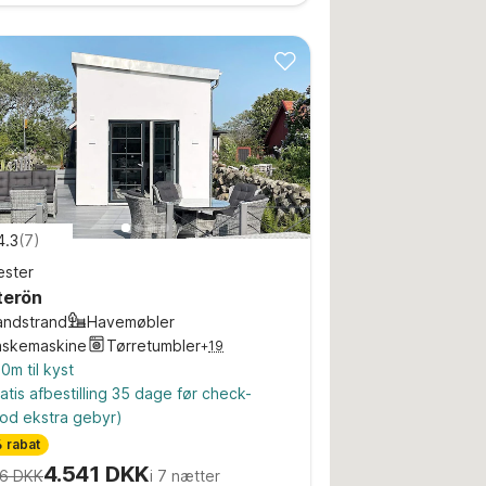
4.3
(
7
)
ster
terön
andstrand
Havemøbler
askemaskine
Tørretumbler
+
19
0m til kyst
atis afbestilling 35 dage før check-
od ekstra gebyr)
 rabat
4.541 DKK
6 DKK
i 7 nætter