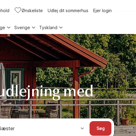
phold
Ønskeliste
Udlej dit sommerhus
Ejer login
rge
Sverige
Tyskland
udlejning med
Gæster
Søg