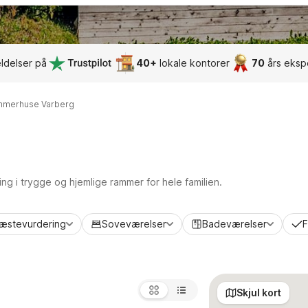
ldelser på
40+
lokale kontorer
70
års eksp
merhuse Varberg
ing i trygge og hjemlige rammer for hele familien.
æstevurdering
Soveværelser
Badeværelser
F
Skjul kort