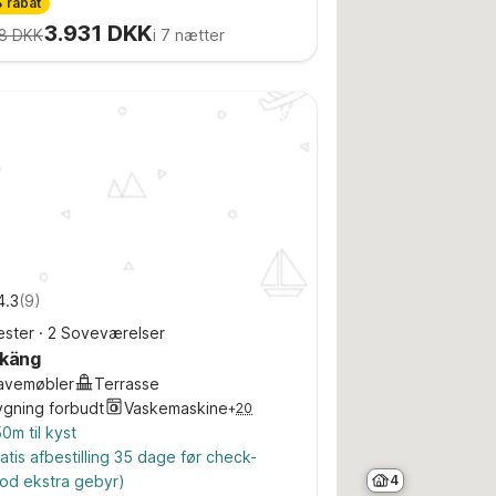
 rabat
3.931 DKK
8 DKK
i 7 nætter
4.3
(
9
)
ster
·
2 Soveværelser
rkäng
avemøbler
Terrasse
ygning forbudt
Vaskemaskine
+
20
0m til kyst
atis afbestilling 35 dage før check-
4
od ekstra gebyr)