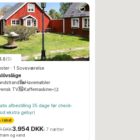
4.8
(
5
)
ster
·
1 Soveværelse
slövsläge
andstrand
Havemøbler
vensk TV
Kaffemaskine
+
13
atis afbestilling 35 dage før check-
od ekstra gebyr)
 rabat
3.954 DKK
1 DKK
i 7 nætter
 strøm og vand