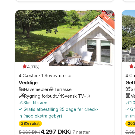
4.7
(
8
)
4 Gæster
·
1 Soveværelse
4 Gæ
Veddige
Get
Havemøbler
Terrasse
S
Rygning forbudt
Svensk TV
V
+
19
3km til søen
20
Gratis afbestilling 35 dage før check-
Gr
in
(mod ekstra gebyr)
in
(m
28% rabat
20%
4.297 DKK
5.985 DKK
i 7 nætter
5.68