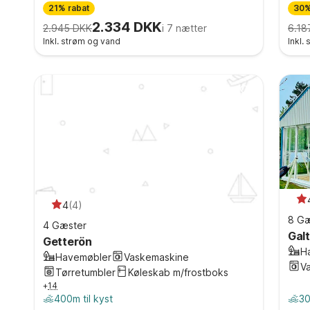
21% rabat
30%
2.334 DKK
2.945 DKK
i 7 nætter
6.18
Inkl. strøm og vand
Inkl.
4
(
4
)
8 Gæ
4 Gæster
Gal
Getterön
H
Havemøbler
Vaskemaskine
V
Tørretumbler
Køleskab m/frostboks
+
14
400m til kyst
30