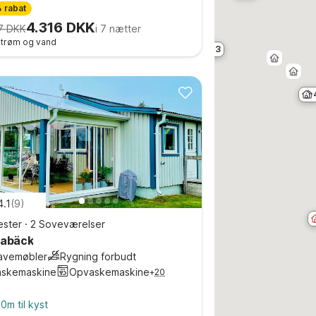
 rabat
4.316 DKK
7 DKK
i 7 nætter
 strøm og vand
3
4.1
(
9
)
ster
·
2 Soveværelser
tabäck
avemøbler
Rygning forbudt
askemaskine
Opvaskemaskine
+
20
0m til kyst