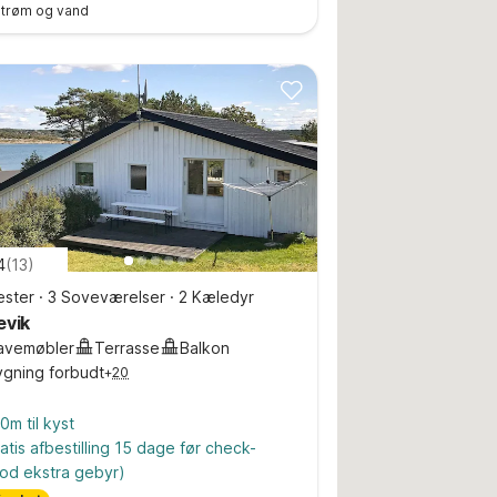
 strøm og vand
4
(
13
)
ster
·
3 Soveværelser
·
2 Kæledyr
evik
avemøbler
Terrasse
Balkon
ygning forbudt
+
20
0m til kyst
atis afbestilling 15 dage før check-
od ekstra gebyr)