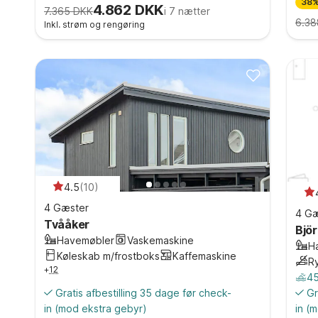
38%
4.862 DKK
7.365 DKK
i 7 nætter
6.38
Inkl. strøm og rengøring
4.5
(
10
)
4 Gæster
4 Gæ
Tvååker
Bjö
Havemøbler
Vaskemaskine
H
Køleskab m/frostboks
Kaffemaskine
R
+
12
45
Gratis afbestilling 35 dage før check-
Gr
in
(mod ekstra gebyr)
in
(m