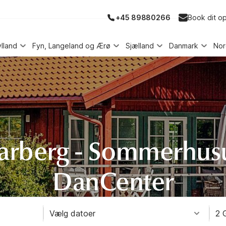
+45 89880266
Book dit o
ylland
Fyn, Langeland og Ærø
Sjælland
Danmark
No
rberg - Sommerhus
DanCenter
Vælg datoer
2 