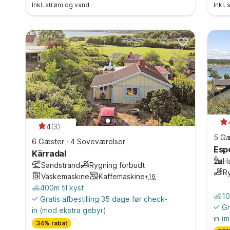
Inkl. strøm og vand
Inkl.
4
(
3
)
5 Gæ
6 Gæster
·
4 Soveværelser
Esp
Kärradal
H
Sandstrand
Rygning forbudt
R
Vaskemaskine
Kaffemaskine
+
16
400m til kyst
10
Gratis afbestilling 35 dage før check-
Gr
in
(mod ekstra gebyr)
in
(m
34% rabat