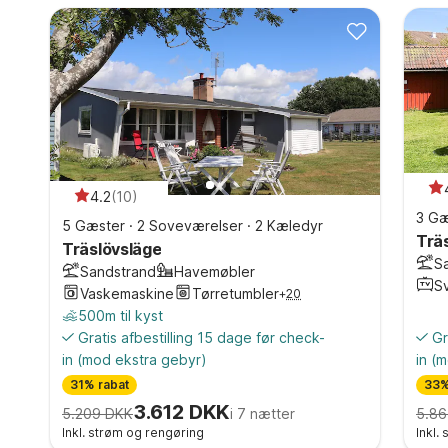
4.2
(
10
)
3 Gæ
5 Gæster
·
2 Soveværelser
·
2 Kæledyr
Trä
Träslövsläge
S
Sandstrand
Havemøbler
S
Vaskemaskine
Tørretumbler
+
20
500m til kyst
Gratis afbestilling 15 dage før check-
Gr
in
(mod ekstra gebyr)
in
(m
31% rabat
33%
3.612 DKK
5.209 DKK
i 7 nætter
5.86
Inkl. strøm og rengøring
Inkl.