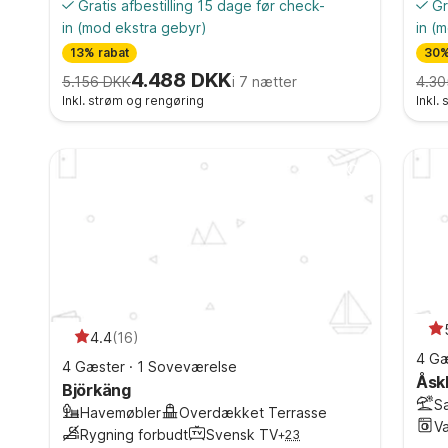
Gratis afbestilling 15 dage før check-
Gr
in
(mod ekstra gebyr)
in
(m
13% rabat
30%
4.488 DKK
5.156 DKK
i 7 nætter
4.30
Inkl. strøm og rengøring
Inkl.
4.4
(
16
)
4 Gæ
4 Gæster
·
1 Soveværelse
Åsk
Björkäng
S
Havemøbler
Overdækket Terrasse
V
Rygning forbudt
Svensk TV
+
23