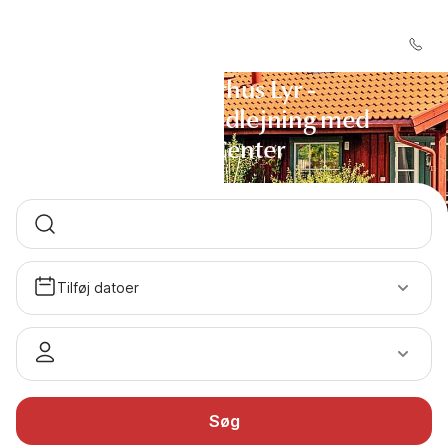
Sommerhus Lyr -
Sommerhusudlejning med
DanCenter
Tilføj datoer
Søg