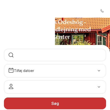
Sommerhus Ödeshög -
Sommerhusudlejning med
DanCenter
Tilføj datoer
Søg