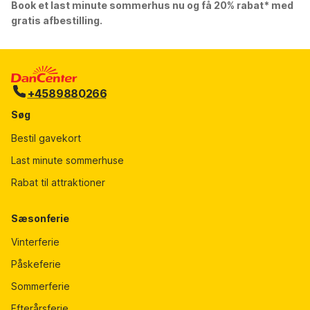
Book et last minute sommerhus nu og få 20% rabat* med
gratis afbestilling.
+4589880266
Søg
Bestil gavekort
Last minute sommerhuse
Rabat til attraktioner
Sæsonferie
Vinterferie
Påskeferie
Sommerferie
Efterårsferie