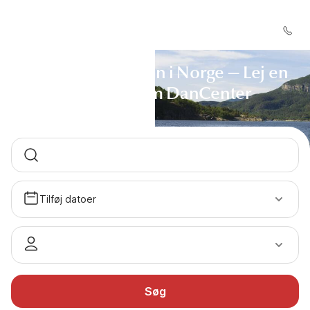
Nordland - Lofoten i Norge — Lej en
hytte gennem DanCenter
Tilføj datoer
Søg