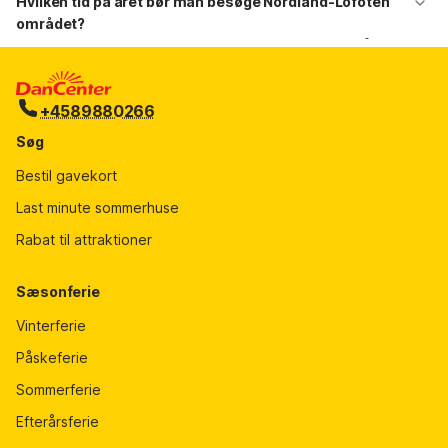
Hvilken tid på året bør man besøge Nordland-Lofoten
området?
Slut maj til midten af juli er et godt tidspunkt at besøge området. Hvis
du vil se nordlyset, så skal du besøge stedet mellem november og
januar.
+4589880266
Søg
Bestil gavekort
Last minute sommerhuse
Rabat til attraktioner
Sæsonferie
Vinterferie
Påskeferie
Sommerferie
Efterårsferie