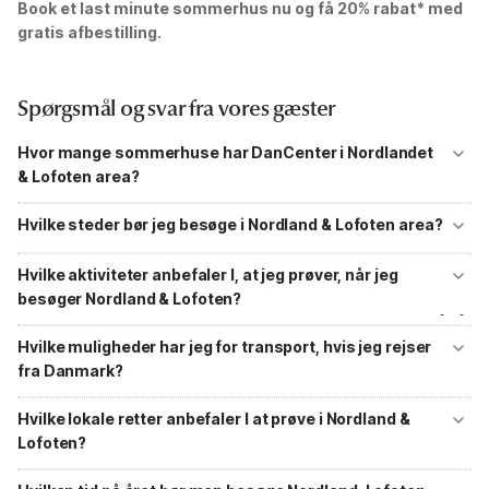
Book et last minute sommerhus nu og få 20% rabat* med
gratis afbestilling.
Spørgsmål og svar fra vores gæster
Hvor mange sommerhuse har DanCenter i Nordlandet
& Lofoten area?
DanCenter har mere end 30 sommerhuse at vælge imellem i
Nordland-Lofoten området.
Hvilke steder bør jeg besøge i Nordland & Lofoten area?
Leknes, Mo i Rana, Andenes, Henningsvær og Sortland er nogle af de
vigtigste steder at besøge under dit ophold i Nordland og Lofoten.
Hvilke aktiviteter anbefaler I, at jeg prøver, når jeg
besøger Nordland & Lofoten?
Besøg museer, kør gennem tunnellerne, besøg nationalparker, stå på
ski og tag på vandre- eller fisketure.
Hvilke muligheder har jeg for transport, hvis jeg rejser
fra Danmark?
Rejsende fra Danmark kan komme til Nordland-Lofoten ved at tage
flyet fra Aalborg, København eller Aarhus til Bodo. Rejsen mellem
Hvilke lokale retter anbefaler I at prøve i Nordland &
Bodo og Lofoten kan tages med færge, bus eller bil.
Lofoten?
Tørfisk fra Lofoten, Boknafisk, Møsbrømlefse og Pinnekjøtt er nogle af
de populære retter.