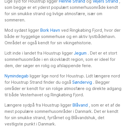
Lige syd for Houstrup ligger
Henne Strand
og
Vejers Strand
,
som begge er et yderst populært sommerhusområde kendt
for sin smukke strand og livlige atmosfære, især om
sommeren.
Mod sydøst ligger
Bork Havn
ved Ringkøbing Fjord, hvor der
både er hyggelige sommerhuse og en aktiv lystbådehavn.
Området er også kendt for sin vikingehistorie.
Lidt inde i landet fra Houstrup ligger
Jegum
. Det er et stort
sommerhusområde i en skovklædt region, som er ideel for
dem, der søger en rolig og afslappende ferie.
Nymindegab
ligger lige nord for Houstrup. Lidt længere nord
for Houstrup Strand finder du også
Søndervig
. Begger
områder er kendt for sin rolige atmosfære og direkte adgang
til både Vesterhavet og Ringkøbing Fjord.
Længere sydpå fra Houstrup ligger
Blåvand
, som er et af de
mest populære sommerhusområder i Danmark. Det er kendt
for sin smukke strand, fyrtårnet og Blåvandshuk, det
vestligste punkt i Danmark.