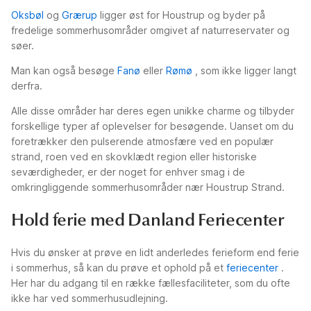
Oksbøl
og
Grærup
ligger øst for Houstrup og byder på
fredelige sommerhusområder omgivet af naturreservater og
søer.
Man kan også besøge
Fanø
eller
Rømø
, som ikke ligger langt
derfra.
Alle disse områder har deres egen unikke charme og tilbyder
forskellige typer af oplevelser for besøgende. Uanset om du
foretrækker den pulserende atmosfære ved en populær
strand, roen ved en skovklædt region eller historiske
seværdigheder, er der noget for enhver smag i de
omkringliggende sommerhusområder nær Houstrup Strand.
Hold ferie med Danland Feriecenter
Hvis du ønsker at prøve en lidt anderledes ferieform end ferie
i sommerhus, så kan du prøve et ophold på et
feriecenter
.
Her har du adgang til en række fællesfaciliteter, som du ofte
ikke har ved sommerhusudlejning.