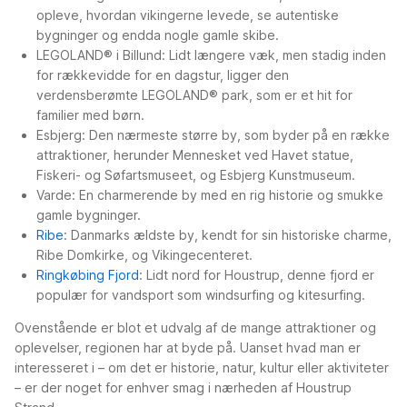
opleve, hvordan vikingerne levede, se autentiske
bygninger og endda nogle gamle skibe.
LEGOLAND® i Billund: Lidt længere væk, men stadig inden
for rækkevidde for en dagstur, ligger den
verdensberømte LEGOLAND® park, som er et hit for
familier med børn.
Esbjerg: Den nærmeste større by, som byder på en række
attraktioner, herunder Mennesket ved Havet statue,
Fiskeri- og Søfartsmuseet, og Esbjerg Kunstmuseum.
Varde: En charmerende by med en rig historie og smukke
gamle bygninger.
Ribe
: Danmarks ældste by, kendt for sin historiske charme,
Ribe Domkirke, og Vikingecenteret.
Ringkøbing Fjord
: Lidt nord for Houstrup, denne fjord er
populær for vandsport som windsurfing og kitesurfing.
Ovenstående er blot et udvalg af de mange attraktioner og
oplevelser, regionen har at byde på. Uanset hvad man er
interesseret i – om det er historie, natur, kultur eller aktiviteter
– er der noget for enhver smag i nærheden af Houstrup