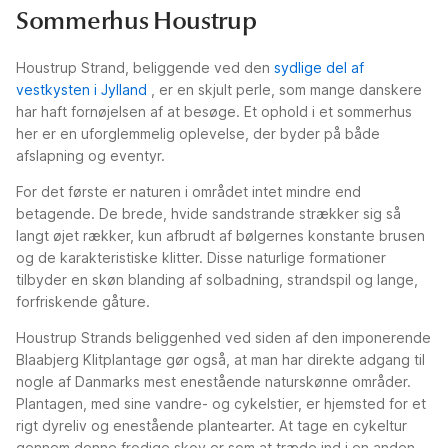
Sommerhus Houstrup
Houstrup Strand, beliggende ved den
sydlige del af
vestkysten i Jylland
, er en skjult perle, som mange danskere
har haft fornøjelsen af at besøge. Et ophold i et sommerhus
her er en uforglemmelig oplevelse, der byder på både
afslapning og eventyr.
For det første er naturen i området intet mindre end
betagende. De brede, hvide sandstrande strækker sig så
langt øjet rækker, kun afbrudt af bølgernes konstante brusen
og de karakteristiske klitter. Disse naturlige formationer
tilbyder en skøn blanding af solbadning, strandspil og lange,
forfriskende gåture.
Houstrup Strands beliggenhed ved siden af den imponerende
Blaabjerg Klitplantage gør også, at man har direkte adgang til
nogle af Danmarks mest enestående naturskønne områder.
Plantagen, med sine vandre- og cykelstier, er hjemsted for et
rigt dyreliv og enestående plantearter. At tage en cykeltur
gennem denne frodige skov er som at træde ind i en anden