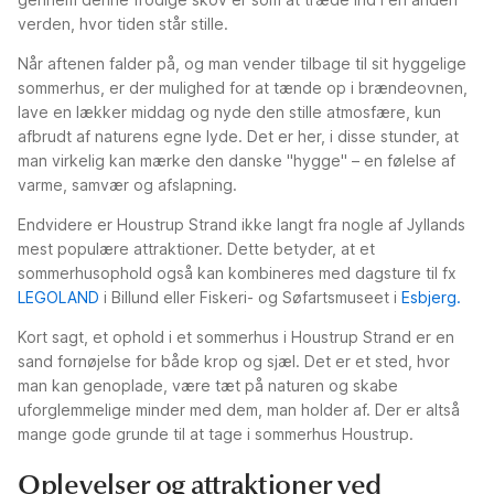
verden, hvor tiden står stille.
Når aftenen falder på, og man vender tilbage til sit hyggelige
sommerhus, er der mulighed for at tænde op i brændeovnen,
lave en lækker middag og nyde den stille atmosfære, kun
afbrudt af naturens egne lyde. Det er her, i disse stunder, at
man virkelig kan mærke den danske "hygge" – en følelse af
varme, samvær og afslapning.
Endvidere er Houstrup Strand ikke langt fra nogle af Jyllands
mest populære attraktioner. Dette betyder, at et
sommerhusophold også kan kombineres med dagsture til fx
LEGOLAND
i Billund eller Fiskeri- og Søfartsmuseet i
Esbjerg.
Kort sagt, et ophold i et sommerhus i Houstrup Strand er en
sand fornøjelse for både krop og sjæl. Det er et sted, hvor
man kan genoplade, være tæt på naturen og skabe
uforglemmelige minder med dem, man holder af. Der er altså
mange gode grunde til at tage i sommerhus Houstrup.
Oplevelser og attraktioner ved