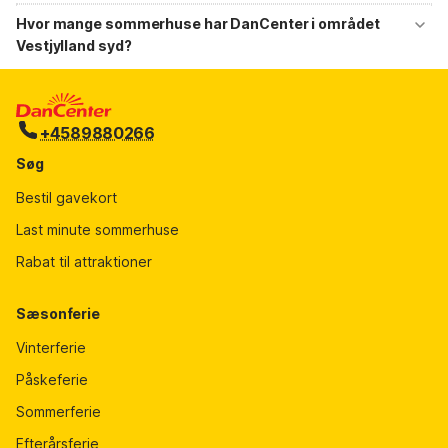
Hesteridning Fiske Besøge museer og vikingelandsbyen Lange
sommerdage på den fantastiske strand Gåtur på stranden LEGOLAND
Hvor mange sommerhuse har DanCenter i området
Vestjylland syd?
Der er mere end 1.200 DanCenter huse i Vestjylland syd.
+4589880266
Søg
Bestil gavekort
Last minute sommerhuse
Rabat til attraktioner
Sæsonferie
Vinterferie
Påskeferie
Sommerferie
Efterårsferie