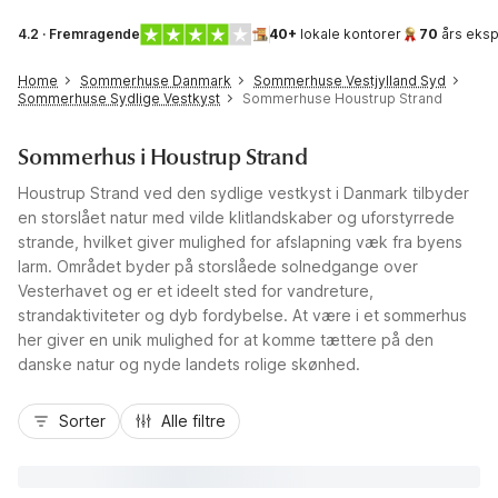
4.2 · Fremragende
40+
lokale kontorer
70
års eksp
Home
Sommerhuse Danmark
Sommerhuse Vestjylland Syd
Sommerhuse Sydlige Vestkyst
Sommerhuse Houstrup Strand
Sommerhus i Houstrup Strand
Houstrup Strand ved den sydlige vestkyst i Danmark tilbyder
en storslået natur med vilde klitlandskaber og uforstyrrede
strande, hvilket giver mulighed for afslapning væk fra byens
larm. Området byder på storslåede solnedgange over
Vesterhavet og er et ideelt sted for vandreture,
strandaktiviteter og dyb fordybelse. At være i et sommerhus
her giver en unik mulighed for at komme tættere på den
danske natur og nyde landets rolige skønhed.
Sorter
Alle filtre