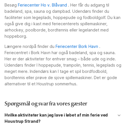
Besøg
Feriecenter Ho v. Blåvand
. Her får du adgang til
badeland, spa, sauna og dampbad. Udendørs finder du
faciliteter som legeplads, hoppepude og fodboldgolf. Du kan
også give dig i kast med feriecenterets spillemaskiner,
airhockey, poolborde, bordtennis eller legelandet med
hoppeborg.
Længere nordpå finder du
Feriecenter Bork Havn
.
Feriecentret i Bork Havn har også badeland, spa og sauna.
Her er der aktiviteter for enhver smag – både ude og inde.
Udendørs finder I hoppepude, trampolin, tennis, legeplads og
meget mere. Indendørs kan I tage et spil bordfodbold,
bordtennis eller prøve de sjove spillemaskiner. Det er gode
alternativer til et Houstrup sommerhus.
Spørgsmål og svar fra vores gæster
Hvilke aktiviteter kan jeg lave i løbet af min ferie ved
Houstrup Strand?