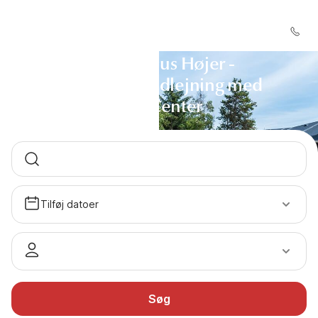
Sommerhus Højer -
Sommerhusudlejning med
DanCenter
Tilføj datoer
Søg