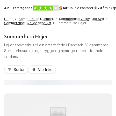
4.2 · Fremragende
40+
lokale kontorer
70
års eksp
Home
Sommerhuse Danmark
Sommerhuse Vestjylland Syd
Sommerhuse Sydlige Vestkyst
Sommerhuse Hojer
Sommerhus i Hojer
Lej et sommerhus til din næste ferie i Danmark. Vi garanterer
Sommerhusudlejning i trygge og hjemlige rammer for hele
familien.
Sorter
Alle filtre