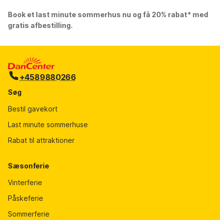
Book et last minute sommerhus nu og få 20% rabat* med
gratis afbestilling.
+4589880266
Søg
Bestil gavekort
Last minute sommerhuse
Rabat til attraktioner
Sæsonferie
Vinterferie
Påskeferie
Sommerferie