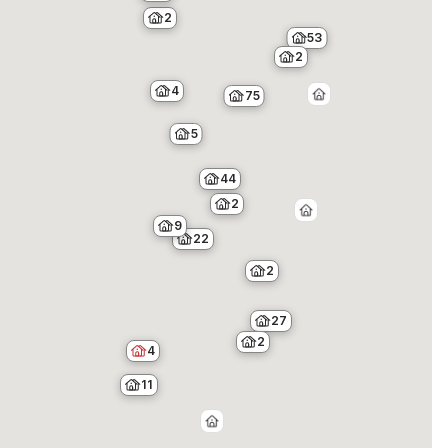
2
53
2
4
75
5
44
2
9
22
2
27
2
4
11