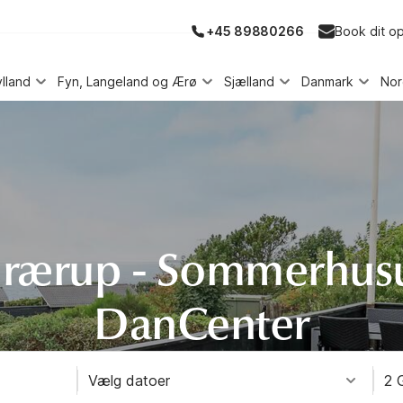
+45 89880266
Book dit o
ylland
Fyn, Langeland og Ærø
Sjælland
Danmark
No
rærup - Sommerhusu
DanCenter
Vælg datoer
2 