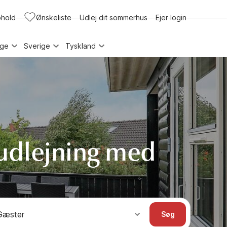
phold
Ønskeliste
Udlej dit sommerhus
Ejer login
rge
Sverige
Tyskland
dlejning med
Gæster
Søg