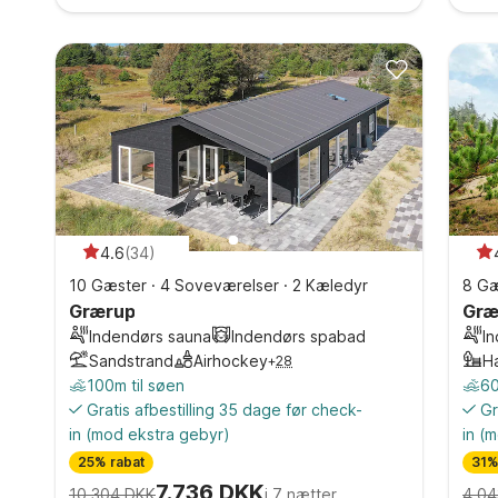
4.6
(
34
)
10 Gæster
·
4 Soveværelser
·
2 Kæledyr
8 Gæ
Grærup
Græ
Indendørs sauna
Indendørs spabad
I
Sandstrand
Airhockey
H
+
28
100m til søen
60
Gratis afbestilling 35 dage før check-
Gr
in
(mod ekstra gebyr)
in
(m
25% rabat
31%
7.736 DKK
10.304 DKK
i 7 nætter
4.04