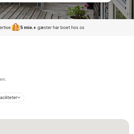
ertise
5 mio.+
gæster har boet hos os
ien.
aciliteter