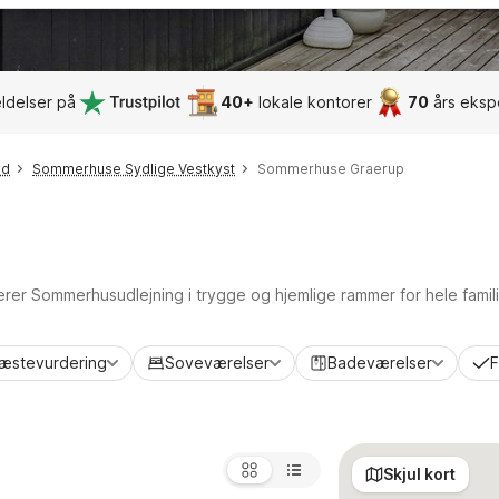
ldelser på
40+
lokale kontorer
70
års eksp
yd
Sommerhuse Sydlige Vestkyst
Sommerhuse Graerup
terer Sommerhusudlejning i trygge og hjemlige rammer for hele famil
æstevurdering
Soveværelser
Badeværelser
F
Skjul kort