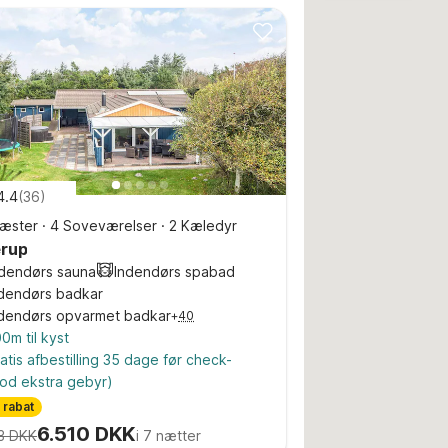
4.4
(
36
)
æster
·
4 Soveværelser
·
2 Kæledyr
rup
ndendørs sauna
Indendørs spabad
dendørs badkar
dendørs opvarmet badkar
+
40
0m til kyst
atis afbestilling 35 dage før check-
od ekstra gebyr)
 rabat
6.510 DKK
3 DKK
i 7 nætter