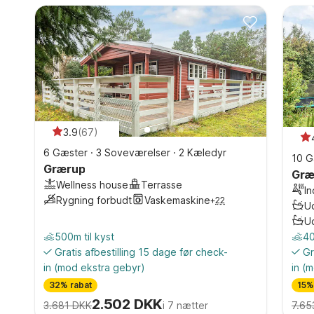
3.9
(
67
)
6 Gæster
·
3 Soveværelser
·
2 Kæledyr
10 G
Grærup
Græ
Wellness house
Terrasse
I
Rygning forbudt
Vaskemaskine
+
22
U
U
500m til kyst
40
Gratis afbestilling 15 dage før check-
Gr
in
(mod ekstra gebyr)
in
(m
32% rabat
15%
2.502 DKK
3.681 DKK
i 7 nætter
7.65