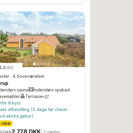
4.3
(
40
)
ster
·
4 Soveværelser
rup
ndendørs sauna
Indendørs spabad
avemøbler
Terrasse
+
27
0m til kyst
atis afbestilling 15 dage før check-
od ekstra gebyr)
 rabat
2.778 DKK
3 DKK
i 7 nætter