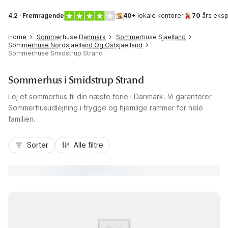
4.2 · Fremragende
40+
lokale kontorer
70
års eksp
Home
Sommerhuse Danmark
Sommerhuse Sjaelland
Sommerhuse Nordsjaelland Og Ostsjaelland
Sommerhuse Smidstrup Strand
Sommerhus i Smidstrup Strand
Lej et sommerhus til din næste ferie i Danmark. Vi garanterer
Sommerhusudlejning i trygge og hjemlige rammer for hele
familien.
Sorter
Alle filtre