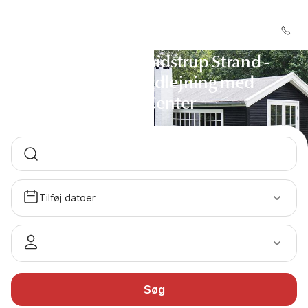
Sommerhus Smidstrup Strand -
Sommerhusudlejning med
DanCenter
Tilføj datoer
Søg