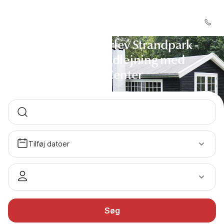
Sommerhus Gerlev Strandpark -
Sommerhusudlejning med
DanCenter
Tilføj datoer
Søg