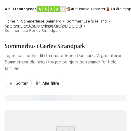
4.2 · Fremragende
40+
lokale kontorer
70
års eksp
Home
Sommerhuse Danmark
Sommerhuse Sjaelland
Sommerhuse Nordsjaelland Og Ostsjaelland
Sommerhuse Gerlev Strandpark
Sommerhus i Gerlev Strandpark
Lej et sommerhus til din næste ferie i Danmark. Vi garanterer
Sommerhusudlejning i trygge og hjemlige rammer for hele
familien.
Sorter
Alle filtre