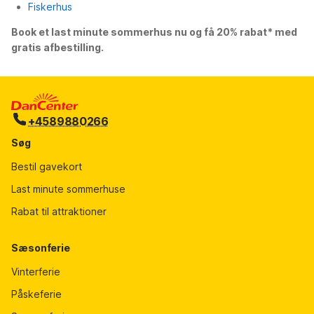
Fiskerhus
Book et last minute sommerhus nu og få 20% rabat* med
gratis afbestilling.
+4589880266
Søg
Bestil gavekort
Last minute sommerhuse
Rabat til attraktioner
Sæsonferie
Vinterferie
Påskeferie