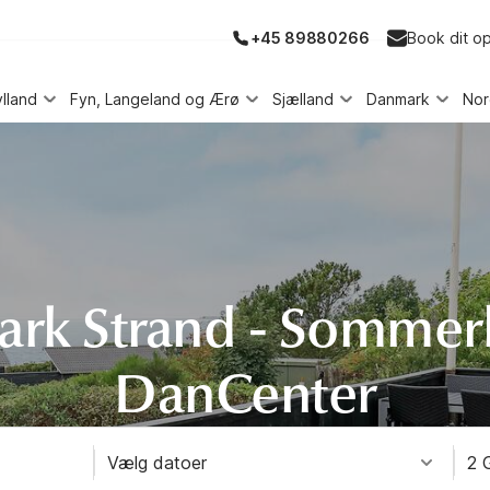
+45 89880266
Book dit o
ylland
Fyn, Langeland og Ærø
Sjælland
Danmark
No
rk Strand - Sommer
DanCenter
Vælg datoer
2 