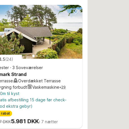
4.5
(
24
)
ster
·
3 Soveværelser
mark Strand
errasse
Overdækket Terrasse
ygning forbudt
Vaskemaskine
+
29
0m til kyst
atis afbestilling 15 dage før check-
od ekstra gebyr)
 rabat
5.981 DKK
7 DKK
i 7 nætter