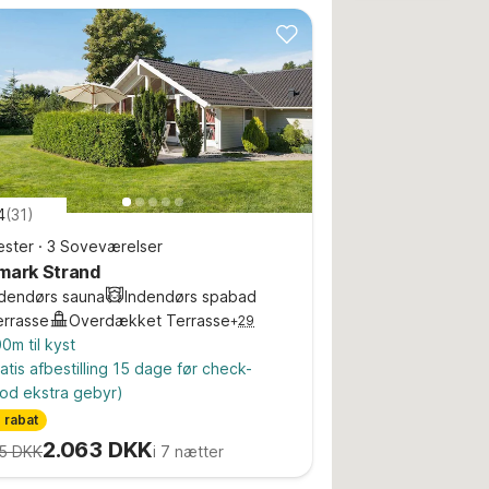
4
(
31
)
ster
·
3 Soveværelser
mark Strand
ndendørs sauna
Indendørs spabad
errasse
Overdækket Terrasse
+
29
0m til kyst
atis afbestilling 15 dage før check-
od ekstra gebyr)
 rabat
2.063 DKK
5 DKK
i 7 nætter