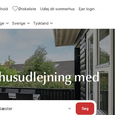
phold
Ønskeliste
Udlej dit sommerhus
Ejer login
rge
Sverige
Tyskland
husudlejning med
Gæster
Søg