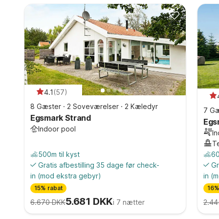
4.1
(
57
)
8 Gæster
·
2 Soveværelser
·
2 Kæledyr
7 Gæ
Egsmark Strand
Egs
Indoor pool
I
T
500m til kyst
60
Gratis afbestilling 35 dage før check-
Gr
in
(mod ekstra gebyr)
in
(m
15% rabat
16%
5.681 DKK
6.670 DKK
i 7 nætter
2.44