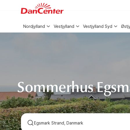
WIZARD MEMBER
Nordjylland
Vestjylland
Vestjylland Syd
Østj
Sommerhus Egsma