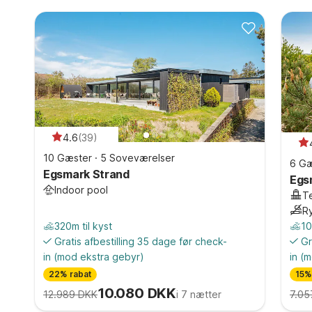
4.6
(
39
)
10 Gæster
·
5 Soveværelser
6 Gæ
Egsmark Strand
Egs
Indoor pool
T
R
320m til kyst
10
Gratis afbestilling 35 dage før check-
Gr
in
(mod ekstra gebyr)
in
(m
22% rabat
15%
10.080 DKK
12.989 DKK
i 7 nætter
7.05