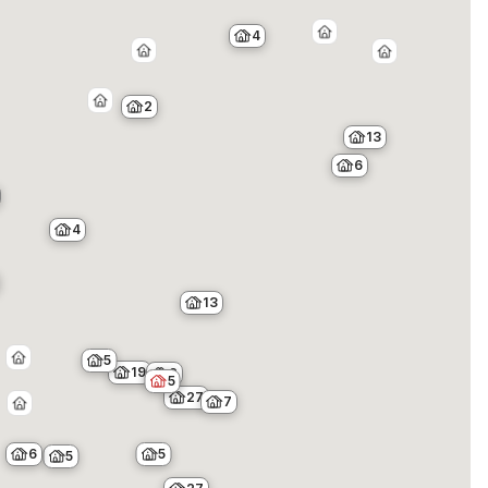
4
2
13
6
4
13
5
19
2
5
27
7
6
5
5