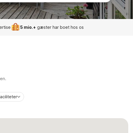
ertise
5 mio.+
gæster har boet hos os
ien.
aciliteter