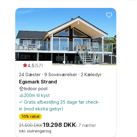
4.5
(
57
)
24 Gæster
·
9 Soveværelser
·
2 Kæledyr
Egsmark Strand
Indoor pool
200m til kyst
Gratis afbestilling 35 dage før check-
in
(mod ekstra gebyr)
10% rabat
19.298 DKK
21.500 DKK
i 7 nætter
Inkl. slutrengøring