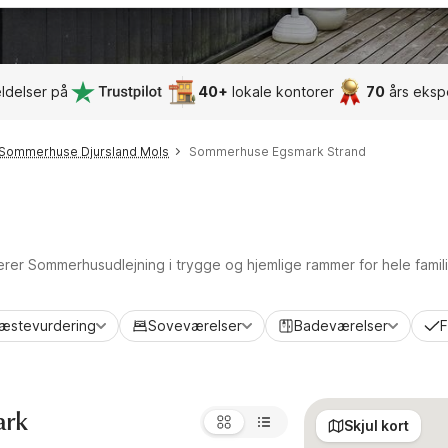
ldelser på
40+
lokale kontorer
70
års eksp
Sommerhuse Djursland Mols
Sommerhuse Egsmark Strand
terer Sommerhusudlejning i trygge og hjemlige rammer for hele famil
æstevurdering
Soveværelser
Badeværelser
F
ark
Skjul kort