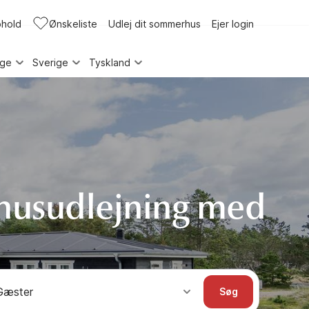
phold
Ønskeliste
Udlej dit sommerhus
Ejer login
rge
Sverige
Tyskland
husudlejning med
Gæster
Søg