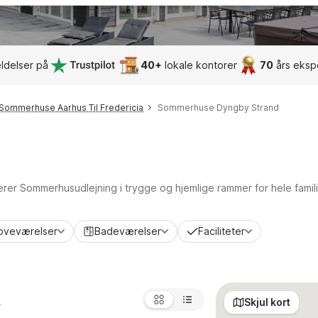
ldelser på
40+
lokale kontorer
70
års eksp
Sommerhuse Aarhus Til Fredericia
Sommerhuse Dyngby Strand
terer Sommerhusudlejning i trygge og hjemlige rammer for hele famil
oveværelser
Badeværelser
Faciliteter
k
Skjul kort