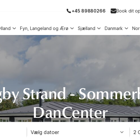
+45 89880266
Book dit o
ylland
Fyn, Langeland og Ærø
Sjælland
Danmark
No
y Strand - Sommer
DanCenter
Vælg datoer
2 