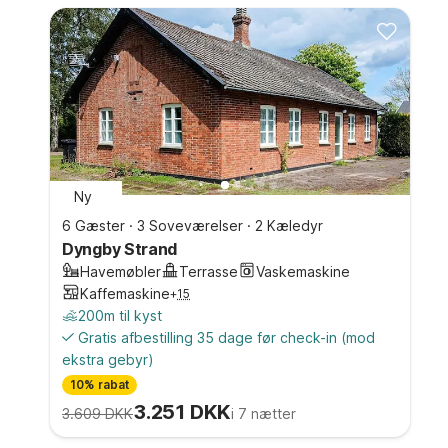
Ny
6 Gæster
·
3 Soveværelser
·
2 Kæledyr
Dyngby Strand
Havemøbler
Terrasse
Vaskemaskine
Kaffemaskine
+
15
200m til kyst
Gratis afbestilling 35 dage før check-in
(mod
ekstra gebyr)
10% rabat
3.251 DKK
3.609 DKK
i 7 nætter