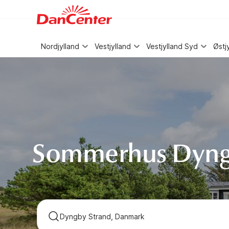
WIZARD MEMBER
Nordjylland
Vestjylland
Vestjylland Syd
Østj
Sommerhus Dyngb