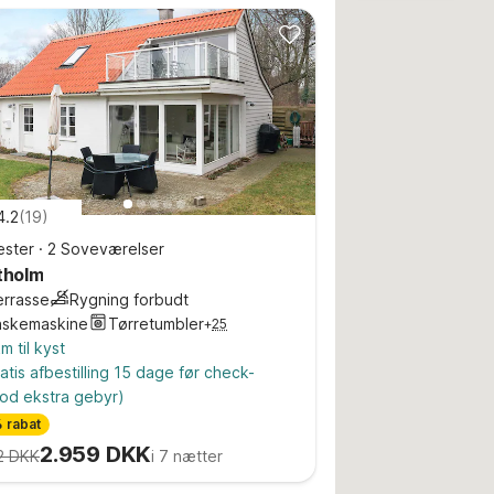
4.2
(
19
)
ster
·
2 Soveværelser
tholm
errasse
Rygning forbudt
askemaskine
Tørretumbler
+
25
m til kyst
atis afbestilling 15 dage før check-
od ekstra gebyr)
 rabat
2.959 DKK
2 DKK
i 7 nætter