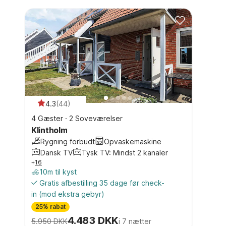
4.3
(
44
)
4 Gæster
·
2 Soveværelser
Klintholm
Rygning forbudt
Opvaskemaskine
Dansk TV
Tysk TV: Mindst 2 kanaler
+
16
10m til kyst
Gratis afbestilling 35 dage før check-
in
(mod ekstra gebyr)
25% rabat
4.483 DKK
5.950 DKK
i 7 nætter