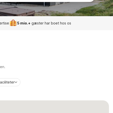
ertise
5 mio.+
gæster har boet hos os
ien.
aciliteter