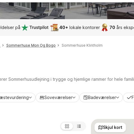
ldelser på
40+
lokale kontorer
70
års eksp
o
Sommerhuse Mon Og Bogo
Sommerhuse Klintholm
terer Sommerhusudlejning i trygge og hjemlige rammer for hele famil
æstevurdering
Soveværelser
Badeværelser
F
Skjul kort