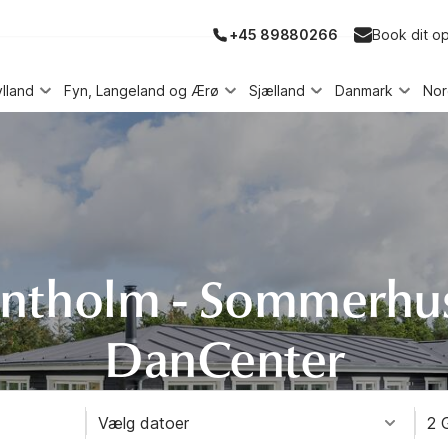
+45 89880266
Book dit o
ylland
Fyn, Langeland og Ærø
Sjælland
Danmark
No
ntholm - Sommerhu
DanCenter
Vælg datoer
2 