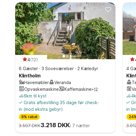
4
(
12
)
6 Gæster
·
3 Soveværelser
·
2 Kæledyr
4 Gæ
Klintholm
Klin
Havemøbler
Veranda
T
Opvaskemaskine
Kaffemaskine
V
+
12
6km til kyst
4k
Gratis afbestilling 35 dage før check-
Gr
in
(mod ekstra gebyr)
in
(m
8% rabat
24%
3.218 DKK
3.507 DKK
i 7 nætter
3.91