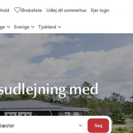
phold
Ønskeliste
Udlej dit sommerhus
Ejer login
rge
Sverige
Tyskland
sudlejning med
Gæster
Søg