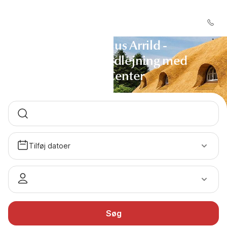
Sommerhus Arrild -
Sommerhusudlejning med
DanCenter
Tilføj datoer
Søg