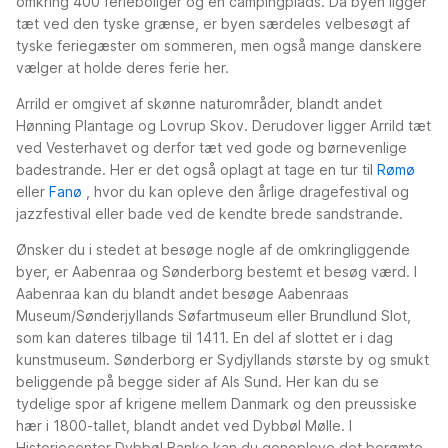
omkring 400 ferieboliger og en campingplads. Da byen ligger
tæt ved den tyske grænse, er byen særdeles velbesøgt af
tyske feriegæster om sommeren, men også mange danskere
vælger at holde deres ferie her.
Arrild er omgivet af skønne naturområder, blandt andet
Hønning Plantage og Lovrup Skov. Derudover ligger Arrild tæt
ved Vesterhavet og derfor tæt ved gode og børnevenlige
badestrande. Her er det også oplagt at tage en tur til
Rømø
eller
Fanø
, hvor du kan opleve den årlige dragefestival og
jazzfestival eller bade ved de kendte brede sandstrande.
Ønsker du i stedet at besøge nogle af de omkringliggende
byer, er Aabenraa og Sønderborg bestemt et besøg værd. I
Aabenraa kan du blandt andet besøge Aabenraas
Museum/Sønderjyllands Søfartmuseum eller Brundlund Slot,
som kan dateres tilbage til 1411. En del af slottet er i dag
kunstmuseum. Sønderborg er Sydjyllands største by og smukt
beliggende på begge sider af Als Sund. Her kan du se
tydelige spor af krigene mellem Danmark og den preussiske
hær i 1800-tallet, blandt andet ved Dybbøl Mølle. I
Historiecenter Dybbøl Banke kan du genopleve det berømte