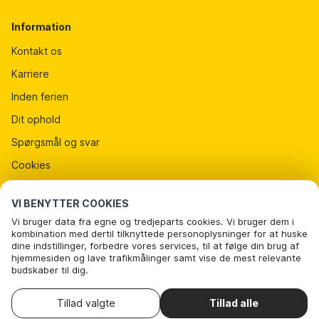
Information
Kontakt os
Karriere
Inden ferien
Dit ophold
Spørgsmål og svar
Cookies
Persondatapolitik
VI BENYTTER COOKIES
Lejebetingelser
Vi bruger data fra egne og tredjeparts cookies. Vi bruger dem i
Presse
kombination med dertil tilknyttede personoplysninger for at huske
dine indstillinger, forbedre vores services, til at følge din brug af
DanCenter A/S - Nattergalevej 6 - 2400 København NV -
hjemmesiden og lave trafikmålinger samt vise de mest relevante
Danmark
budskaber til dig.
Nedenfor kan du vælge at sige ok til alle cookies eller selv vælge,
Tel
: +45 70 13 00 00
CVR
: 67324013
hvilke af vores valgfrie cookies du vil acceptere.
Tillad valgte
Tillad alle
. Du kan
Læs mere om vores cookie- og privatlivspolitik