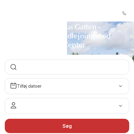
Sommerhus Gatten -
Sommerhusudlejning med
DanCenter
Tilføj datoer
Søg