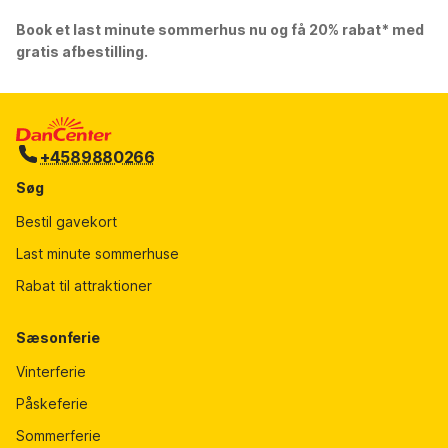
Book et last minute sommerhus nu og få 20% rabat* med
gratis afbestilling.
+4589880266
Søg
Bestil gavekort
Last minute sommerhuse
Rabat til attraktioner
Sæsonferie
Vinterferie
Påskeferie
Sommerferie