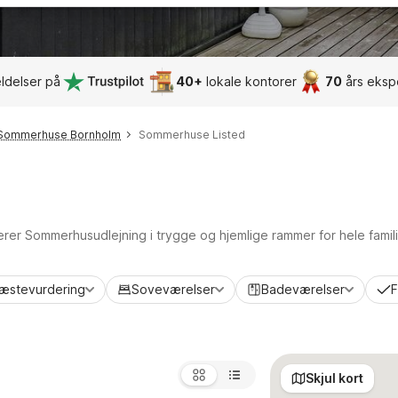
ldelser på
40+
lokale kontorer
70
års eksp
Sommerhuse Bornholm
Sommerhuse Listed
terer Sommerhusudlejning i trygge og hjemlige rammer for hele famil
æstevurdering
Soveværelser
Badeværelser
F
Skjul kort