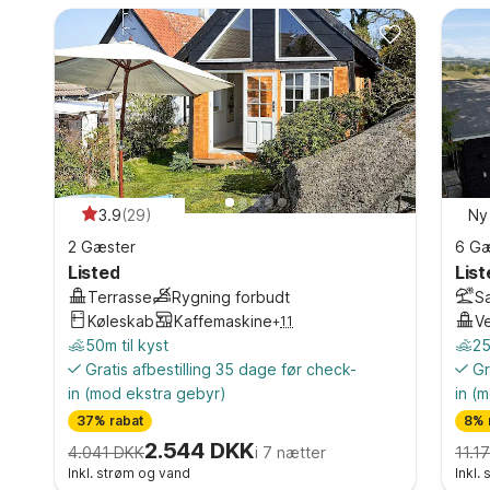
3.9
(
29
)
Ny
2 Gæster
6 Gæ
Listed
List
Terrasse
Rygning forbudt
S
Køleskab
Kaffemaskine
V
+
11
50m til kyst
25
Gratis afbestilling 35 dage før check-
Gr
in
(mod ekstra gebyr)
in
(m
37% rabat
8% 
2.544 DKK
4.041 DKK
i 7 nætter
11.1
Inkl. strøm og vand
Inkl.