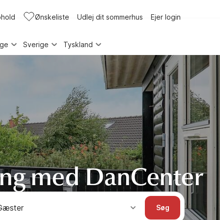
phold
Ønskeliste
Udlej dit sommerhus
Ejer login
rge
Sverige
Tyskland
ing med DanCenter
Gæster
Søg