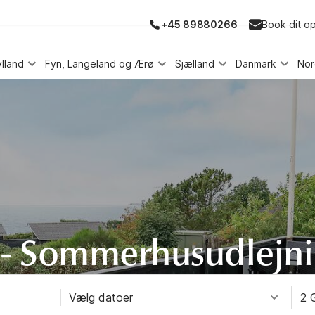
+45 89880266
Book dit o
ylland
Fyn, Langeland og Ærø
Sjælland
Danmark
No
 - Sommerhusudlejn
Vælg datoer
2 