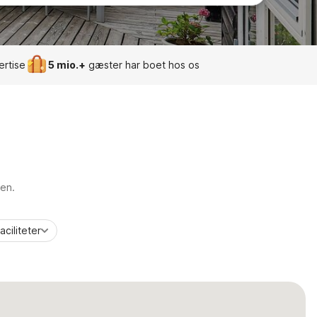
ertise
5 mio.+
gæster har boet hos os
ien.
aciliteter