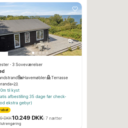
ster
·
3 Soveværelser
ed
andstrand
Havemøbler
Terrasse
eranda
+
20
0m til kyst
atis afbestilling 35 dage før check-
od ekstra gebyr)
rabat
10.249 DKK
79 DKK
i 7 nætter
 slutrengøring