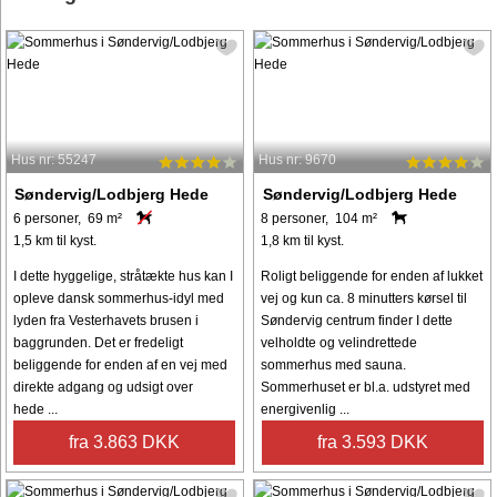
Hus nr: 55247
Hus nr: 9670
Søndervig/Lodbjerg Hede
Søndervig/Lodbjerg Hede
6 personer, 69 m²
8 personer, 104 m²
1,5 km til kyst.
1,8 km til kyst.
I dette hyggelige, stråtækte hus kan I
Roligt beliggende for enden af lukket
opleve dansk sommerhus-idyl med
vej og kun ca. 8 minutters kørsel til
lyden fra Vesterhavets brusen i
Søndervig centrum finder I dette
baggrunden. Det er fredeligt
velholdte og velindrettede
beliggende for enden af en vej med
sommerhus med sauna.
direkte adgang og udsigt over
Sommerhuset er bl.a. udstyret med
hede ...
energivenlig ...
fra 3.863 DKK
fra 3.593 DKK