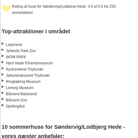
Rating af huse for Søndervig/Lodbjerg Hede: 4.0 af 5.0 fra 256
anmeldelser
Top-attraktioner i området
Legoland
Jyllands Park Zoo
WOW PARK
Hjerl Hede Frilandsmuseum
Kystcenteret Thyborøn
Jyllandsakvariet Thyborøn
Ringkøbing Museum
Lemvig Museum
Blåvand Badeland
Blåvand Zoo
Gjellergård
10 sommerhuse for Søndervig/Lodbjerg Hede -
vores gæster anbefaler: