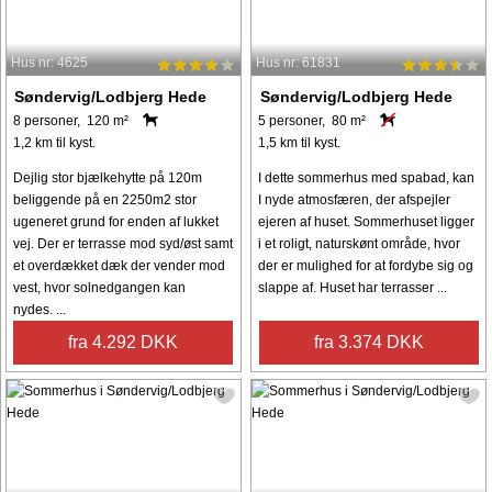
Hus nr: 4625
Hus nr: 61831
Søndervig/Lodbjerg Hede
Søndervig/Lodbjerg Hede
8 personer, 120 m²
5 personer, 80 m²
1,2 km til kyst.
1,5 km til kyst.
Dejlig stor bjælkehytte på 120m
I dette sommerhus med spabad, kan
beliggende på en 2250m2 stor
I nyde atmosfæren, der afspejler
ugeneret grund for enden af lukket
ejeren af huset. Sommerhuset ligger
vej. Der er terrasse mod syd/øst samt
i et roligt, naturskønt område, hvor
et overdækket dæk der vender mod
der er mulighed for at fordybe sig og
vest, hvor solnedgangen kan
slappe af. Huset har terrasser ...
nydes. ...
fra 4.292 DKK
fra 3.374 DKK