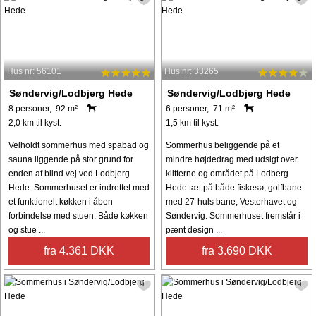
Hus nr: 56101
Hus nr: 33265
Søndervig/Lodbjerg Hede
Søndervig/Lodbjerg Hede
8 personer, 92 m²
6 personer, 71 m²
2,0 km til kyst.
1,5 km til kyst.
Velholdt sommerhus med spabad og
Sommerhus beliggende på et
sauna liggende på stor grund for
mindre højdedrag med udsigt over
enden af blind vej ved Lodbjerg
klitterne og området på Lodberg
Hede. Sommerhuset er indrettet med
Hede tæt på både fiskesø, golfbane
et funktionelt køkken i åben
med 27-huls bane, Vesterhavet og
forbindelse med stuen. Både køkken
Søndervig. Sommerhuset fremstår i
og stue ...
pænt design ...
fra 4.361 DKK
fra 3.690 DKK