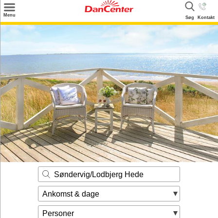
×
Menu
Søg
Kontakt
Søg
Tilbud
Destinationer
Inspiration
Info
Kontakt
Udlejning af sommerhus
Ejer
Søndervig/Lodbjerg Hede
Ankomst & dage
Personer