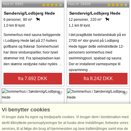
Hus nr: 6992
Hus nr: 29409
Søndervig/Lodbjerg Hede
Søndervig/Lodbjerg Hede
6 personer, 80 m²
12 personer, 220 m²
1,0 km til kyst.
1,1 km til kyst.
Sommerhus med sauna beliggende
I det pragtfulde hedelandskab på en
i Lodbjerg Hede tæt på 27-hullers
2700 m² stor grund på Lodbjerg
golfbane og fiskesø. Sommerhuset
Hede ligger dette velindrettede 12-
har store vinduespartier, hvor lyset
personers sommerhus med
strømmer ind. Fra spisepladsen kan
swimmingpool, spabad og sauna.
den skønne vestjyske natur nydes. ...
Der er installeret varmepumpe til
opvarmning ...
fra 7.692 DKK
fra 8.242 DKK
Vi benytter cookies
Vi bruger data fra egne og tredjeparts cookies. Vi bruger dem i kombination med
Hus nr: 10303
Hus nr: 44465
dertil tilknyttede personoplysninger for at huske dine indstillinger, forbedre vores
services, til at følge din brug af hjemmesiden og lave trafikmålinger samt vise de