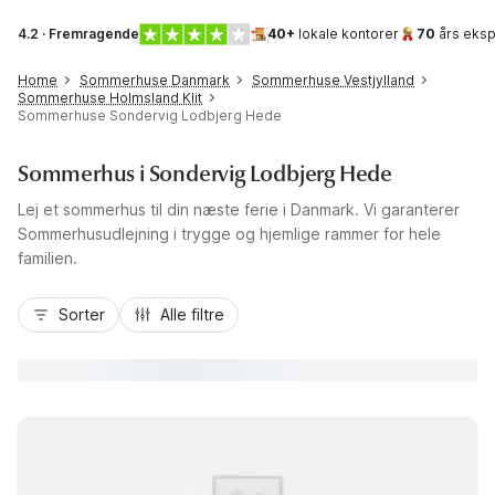
4.2 · Fremragende
40+
lokale kontorer
70
års eksp
Home
Sommerhuse Danmark
Sommerhuse Vestjylland
Sommerhuse Holmsland Klit
Sommerhuse Sondervig Lodbjerg Hede
Sommerhus i Sondervig Lodbjerg Hede
Lej et sommerhus til din næste ferie i Danmark. Vi garanterer
Sommerhusudlejning i trygge og hjemlige rammer for hele
familien.
Sorter
Alle filtre