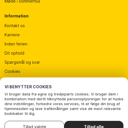
Møde i sommerhus
Information
Kontakt os
Karriere
Inden ferien
Dit ophold
Spørgsmål og svar
Cookies
Persondatapolitik
VI BENYTTER COOKIES
Lejebetingelser
Vi bruger data fra egne og tredjeparts cookies. Vi bruger dem i
Presse
kombination med dertil tilknyttede personoplysninger for at huske
dine indstillinger, forbedre vores services, til at følge din brug af
DanCenter A/S - Nattergalevej 6 - 2400 København NV -
hjemmesiden og lave trafikmålinger samt vise de mest relevante
Danmark
budskaber til dig.
Nedenfor kan du vælge at sige ok til alle cookies eller selv vælge,
Tel
: +45 70 13 00 00
CVR
: 67324013
hvilke af vores valgfrie cookies du vil acceptere.
Tillad valgte
Tillad alle