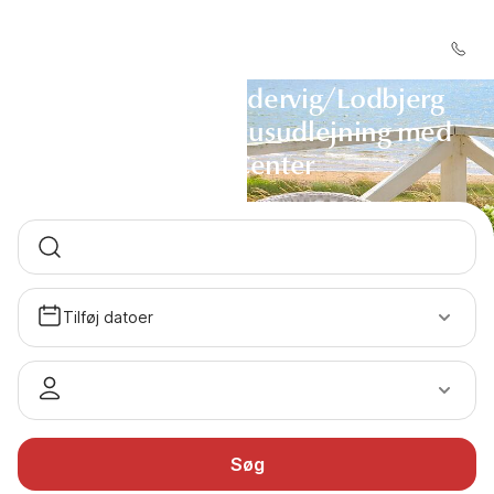
Sommerhus Søndervig/Lodbjerg
Hede - Sommerhusudlejning med
DanCenter
Tilføj datoer
Søg