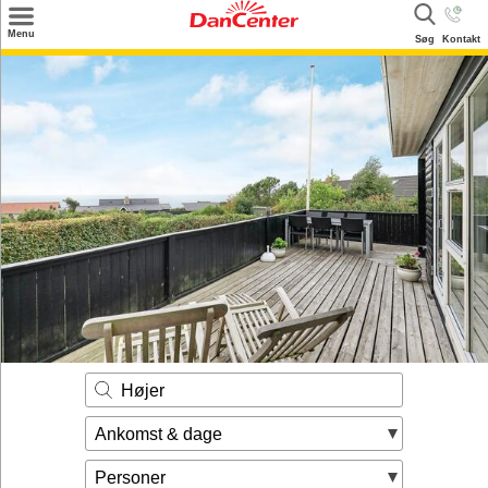
×
Menu
Søg
Kontakt
Søg
Tilbud
Destinationer
Inspiration
Info
Kontakt
Udlejning af sommerhus
Ejer
Højer
Ankomst & dage
Personer