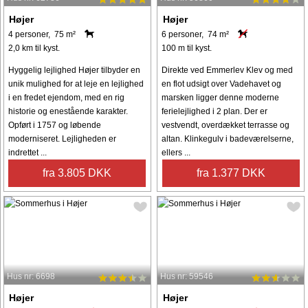
Højer
Højer
4 personer, 75 m²
6 personer, 74 m²
2,0 km til kyst.
100 m til kyst.
Hyggelig lejlighed Højer tilbyder en
Direkte ved Emmerlev Klev og med
unik mulighed for at leje en lejlighed
en flot udsigt over Vadehavet og
i en fredet ejendom, med en rig
marsken ligger denne moderne
historie og enestående karakter.
ferielejlighed i 2 plan. Der er
Opført i 1757 og løbende
vestvendt, overdækket terrasse og
moderniseret. Lejligheden er
altan. Klinkegulv i badeværelserne,
indrettet ...
ellers ...
fra 3.805 DKK
fra 1.377 DKK
Hus nr: 6698
Hus nr: 59546
Højer
Højer