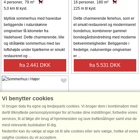
4 personer, 79 m²
16 personer, 180 m²
5,0 km til kyst.
225 m til kyst.
Idyllisk sommerhus med havestue
Dette charmerende feriehus, som er
beliggende i naturskønne
et smukt restaureret og moderniseret
omgivelser få kilometer fra
bondehus, kombinerer gammel
Vadehavet. Dette charmerende, lille
bondegårdsindretning med moderne
og stråtækte sommerhus med lav
bekvemmeligheder. Beliggende i
loftshøjde under bjælkerne er smukt
fredelige, naturvenlige omgivelser
restaureret og ...
er ...
fra 2.441 DKK
fra 5.531 DKK
Vi benytter cookies
Vi bruger data fra egne og tredjeparts cookies. Vi bruger dem i kombination med
Hus nr: 48313
dertil tilknyttede personoplysninger for at huske dine indstillinger, forbedre vores
services, til at følge din brug af hjemmesiden og lave trafikmålinger samt vise de
Højer
mest relevante budskaber til dig.
6 personer, 74 m²
Nedenfor kan du vælge at sige ok til alle cookies eller selv vælge, hvilke af vores
100 m til kyst.
valgfrie cookies du vil acceptere.