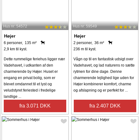
Hus nr: 54572
Hus nr: 59549
Højer
Højer
6 personer, 135 m²
2 personer, 36 m²
2,9 km til kyst.
236 m til kyst.
Dette rummelige feriehus ligger nær
Vågn op til en fantastisk udsigt over
Vadehavet, i udkanten af ​​den
Vadehavet, og lad naturens ro sætte
charmerende by Højer. Huset er
rytmen for dine dage. Denne
engang en privat bolig, som er
charmerende lejlighed lige uden for
blevet omdannet til et lyst og
Højer kombinerer komfort, charme
veludstyret feriested i fredelige
og afslapning og er perfekt for ...
landlige ...
fra 3.071 DKK
fra 2.407 DKK