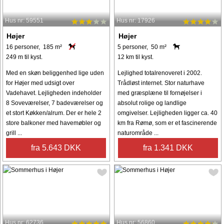
Hus nr: 59551
Hus nr: 17926
Højer
Højer
16 personer, 185 m²
5 personer, 50 m²
249 m til kyst.
12 km til kyst.
Med en skøn beliggenhed lige uden
Lejlighed totalrenoveret i 2002.
for Højer med udsigt over
Trådløst internet. Stor naturhave
Vadehavet. Lejligheden indeholder
med græsplæne til fornøjelser i
8 Soveværelser, 7 badeværelser og
absolut rolige og landlige
et stort Køkken/alrum. Der er hele 2
omgivelser. Lejligheden ligger ca. 40
store balkoner med havemøbler og
km fra Rømø, som er et fascinerende
grill ...
naturområde ...
fra 5.643 DKK
fra 1.341 DKK
Hus nr: 62736
Hus nr: 56860